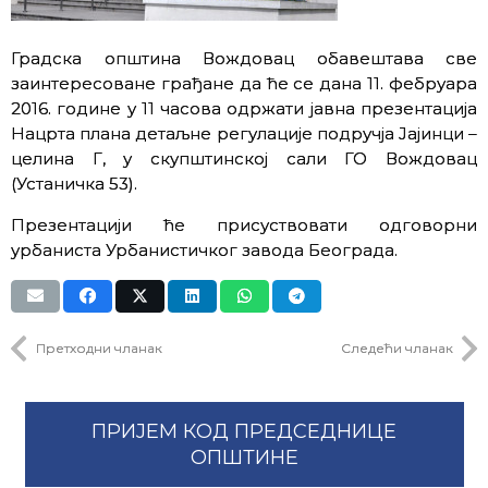
Градска општина Вождовац обавештава све
заинтересоване грађане да ће се дана 11. фебруара
2016. године у 11 часова одржати јавна презентација
Нацрта плана детаљне регулације подручја Јајинци –
целина Г, у скупштинској сали ГО Вождовац
(Устаничка 53).
Презентацији ће присуствовати одговорни
урбаниста Урбанистичког завода Београда.
Претходни чланак
Следећи чланак
ПРИЈЕМ КОД ПРЕДСЕДНИЦЕ
ОПШТИНЕ