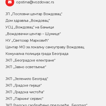
opstina@vozdovac.rs
ЈП „Пословни центар Вождовац“
Дом здравља „Вождовац”
УСЦ „Вождовац“ на Бањици
„Вождовачки центар – Шумице“
НУ „Светозар Марковић“
Центар МO за локалну самоуправу Вождовац
Комунална полиција града Београда
ЈКП „Београдске електране“
ЈКП „Јавно осветљење“
ЈКП „Зеленило Београд“
ЈКП „Градске пијаце“
ЈКП „Градска чистоћа“
ЈКП „Паркинг сервис“
ЈКП Градско саобраћајно предузеће „Београд“