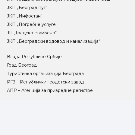
ЈКП „Београд пут“
ЈКП „Инфостан“
ЈКП „Погребне услуге“
ЈП „Градско стамбено“
ЈКП „Београдски водовод и канализација“
Влада Републике Србије
Град Београд
Туристичка организација Београда
РГЗ – Републички геодетски завод
АПР – Агенција за привредне регистре