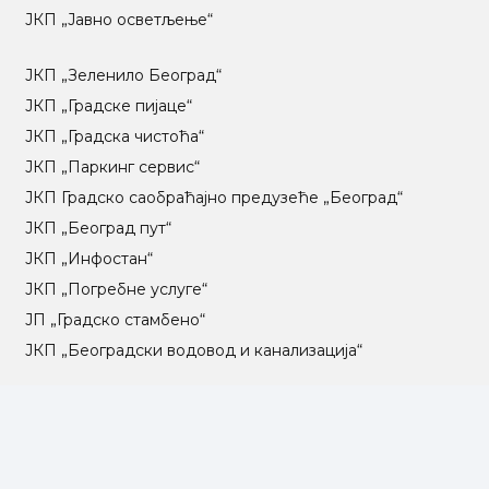
ЈКП „Јавно осветљење“
ЈКП „Зеленило Београд“
ЈКП „Градске пијаце“
ЈКП „Градска чистоћа“
ЈКП „Паркинг сервис“
ЈКП Градско саобраћајно предузеће „Београд“
ЈКП „Београд пут“
ЈКП „Инфостан“
ЈКП „Погребне услуге“
ЈП „Градско стамбено“
ЈКП „Београдски водовод и канализација“
Влада Републике Србије
Град Београд
Туристичка организација Београда