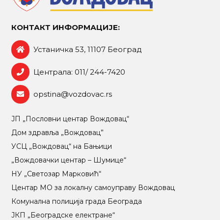
КОНТАКТ ИНФОРМАЦИЈЕ:
Устаничка 53, 11107 Београд
Централа: 011/ 244-7420
opstina@vozdovac.rs
ЈП „Пословни центар Вождовац“
Дом здравља „Вождовац”
УСЦ „Вождовац“ на Бањици
„Вождовачки центар – Шумице“
НУ „Светозар Марковић“
Центар МO за локалну самоуправу Вождовац
Комунална полиција града Београда
ЈКП „Београдске електране“