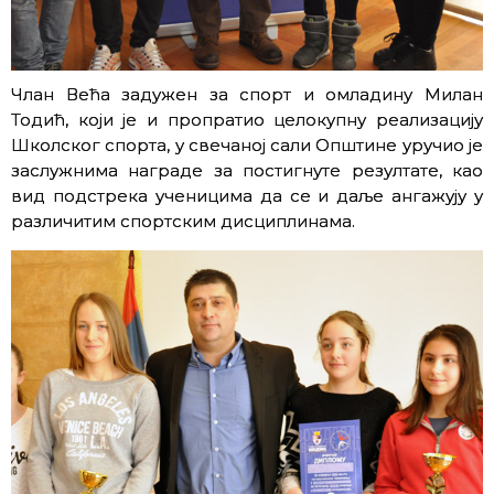
Члан Већа задужен за спорт и омладину Милан
Тодић, који је и пропратио целокупну реализацију
Школског спорта, у свечаној сали Општине уручио је
заслужнима награде за постигнуте резултате, као
вид подстрека ученицима да се и даље ангажују у
различитим спортским дисциплинама.