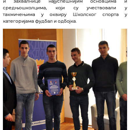
и захвалнице најуспешнијим основцима и
средњошколцима, који су учествовали у
такмичењима у оквиру Школског спорта у
категоријама фудбал и одбојка.