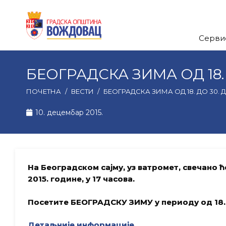
Серви
БЕОГРАДСКА ЗИМА ОД 18.
ПОЧЕТНА
/
ВЕСТИ
/
БЕОГРАДСКА ЗИМА ОД 18. ДО 30.
10. децембар 2015.
На Београдском сајму, уз ватромет, свечано 
2015. године, у 17 часова.
Посетите БЕОГРАДСКУ ЗИМУ у периоду од 18. д
Детаљније информације…