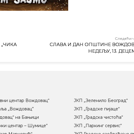
Следећи 
 „ЧИКА
СЛАВА И ДАН ОПШТИНЕ ВОЖДОВ
НЕДЕЉУ, 13. ДЕЦ
вни центар Вождовац“
ЈКП „Зеленило Београд“
вља „Вождовац”
ЈКП „Градске пијаце“
довац“ на Бањици
ЈКП „Градска чистоћа“
чки центар – Шумице“
ЈКП „Паркинг сервис“