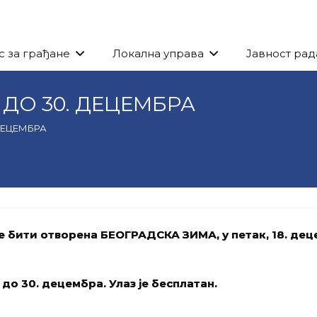
с за грађане
Локална управа
Јавност рад
 ДО 30. ДЕЦЕМБРА
 ДЕЦЕМБРА
ће бити отворена БЕОГРАДСКА ЗИМА, у петак, 18. де
о 30. децембра. Улаз је бесплатан.