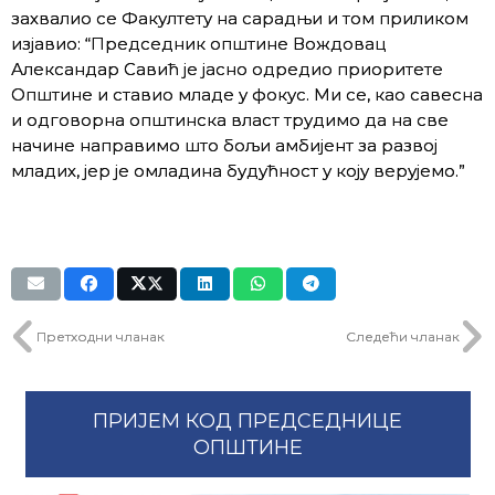
захвалио се Факултету на сарадњи и том приликом
изјавио: “Председник oпштине Вождовац
Александар Савић је јасно одредио приоритете
Општине и ставио младе у фокус. Ми се, као савесна
и одговорна општинска власт трудимо да на све
начине направимо што бољи амбијент за развој
младих, јер је омладина будућност у коју верујемо.”
Претходни чланак
Следећи чланак
ПРИЈЕМ КОД ПРЕДСЕДНИЦЕ
ОПШТИНЕ