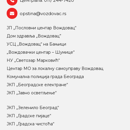
Централа: 011/ 244-7420
opstina@vozdovac.rs
ЈП „Пословни центар Вождовац“
Дом здравља „Вождовац”
УСЦ „Вождовац“ на Бањици
„Вождовачки центар – Шумице“
НУ „Светозар Марковић“
Центар МO за локалну самоуправу Вождовац
Комунална полиција града Београда
ЈКП „Београдске електране“
ЈКП „Јавно осветљење“
ЈКП „Зеленило Београд“
ЈКП „Градске пијаце“
ЈКП „Градска чистоћа“