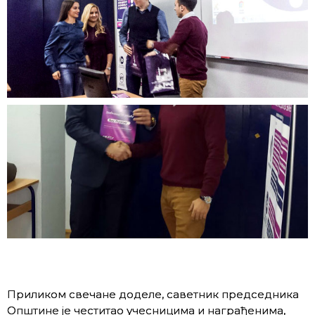
Приликом свечане доделе, саветник председника
Општине је честитао учесницима и награђенима,