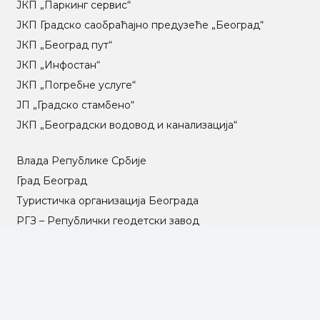
ЈКП „Паркинг сервис“
ЈКП Градско саобраћајно предузеће „Београд“
ЈКП „Београд пут“
ЈКП „Инфостан“
ЈКП „Погребне услуге“
ЈП „Градско стамбено“
ЈКП „Београдски водовод и канализација“
Влада Републике Србије
Град Београд
Туристичка организација Београда
РГЗ – Републички геодетски завод
АПР – Агенција за привредне регистре