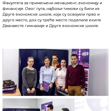
Факултета за примењени менаџмент, економију и
финансије. Овог пута, најбољи тимови су били из
Друге економске школе, који су освојили прво и
друго место, док су треће место поделиле екипе
Дванаесте гимназије и Друге економске школе.