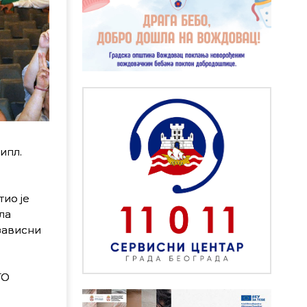
ипл.
ио је
ла
зависни
ГО