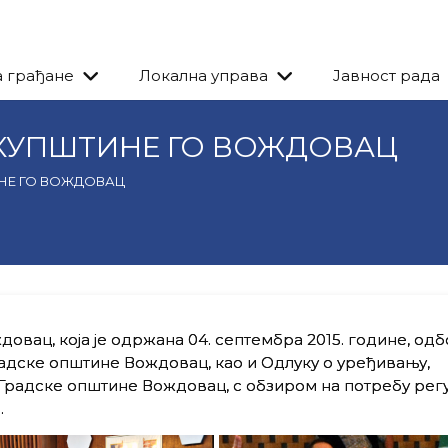
а грађане
Локална управа
Јавност рада
СКУПШТИНЕ ГО ВОЖДОВАЦ
НЕ ГО ВОЖДОВАЦ
овац, која је одржана 04. септембра 2015. године, од
радске општине Вождовац, као и Одлуку о уређивању,
Градске општине Вождовац, с обзиром на потребу рег
.