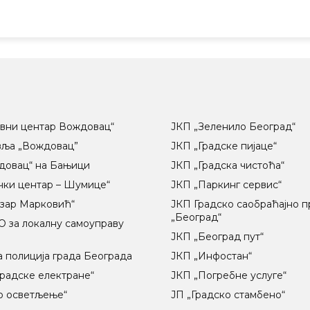
вни центар Вождовац“
ЈКП „Зеленило Београд“
вља „Вождовац”
ЈКП „Градске пијаце“
довац“ на Бањици
ЈКП „Градска чистоћа“
чки центар – Шумице“
ЈКП „Паркинг сервис“
озар Марковић“
ЈКП Градско саобраћајно 
„Београд“
 за локалну самоуправу
ц
ЈКП „Београд пут“
 полиција града Београда
ЈКП „Инфостан“
радске електране“
ЈКП „Погребне услуге“
о осветљење“
ЈП „Градско стамбено“