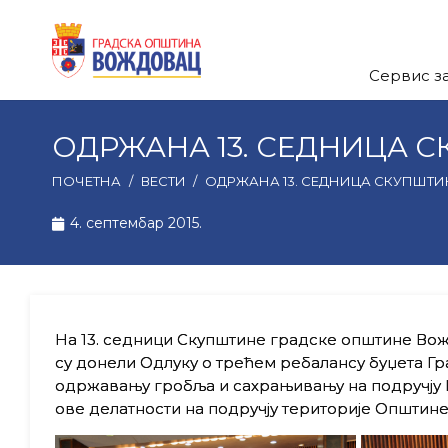
Сервис з
ОДРЖАНА 13. СЕДНИЦА 
ПОЧЕТНА
/
ВЕСТИ
/
ОДРЖАНА 13. СЕДНИЦА СКУПШТИ
4. септембар 2015.
На 13. седници Скупштине градске општине Вожд
су донели Одлуку о трећем ребалансу буџета Г
одржавању гробља и сахрањивању на подручју 
ове делатности на подручју територије Општине