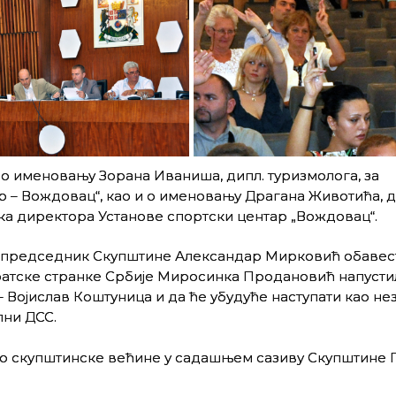
о именовању Зорана Иваниша, дипл. туризмолога, за
 – Вождовац“, као и о именовању Драгана Животића, д
ка директора Установе спортски центар „Вождовац“.
 председник Скупштине Александар Мирковић обавест
атске странке Србије Миросинка Продановић напусти
 Војислав Коштуница и да ће убудуће наступати као не
лни ДСС.
ео скупштинске већине у садашњем сазиву Скупштине 