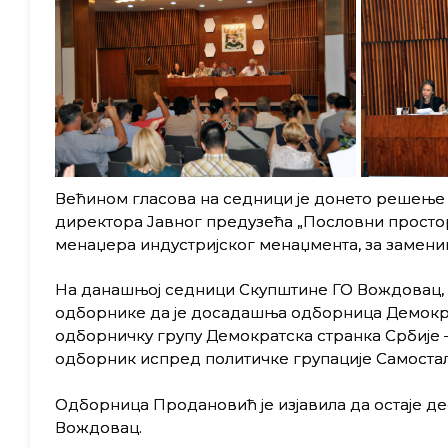
Већином гласова на седници је донето решење 
директора Јавног предузећа „Пословни простор
менаџера индустријског менаџмента, за замени
На данашњој седници Скупштине ГО Вождовац,
одборнике да је досадашња одборница Демокр
одборничку групу Демократска странка Србије –
одборник испред политичке групације Самоста
Одборница Продановић је изјавила да остаје д
Вождовац.