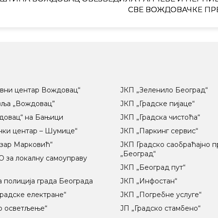
СВЕ ВОЖДОВАЧКЕ ПР
вни центар Вождовац“
ЈКП „Зеленило Београд“
вља „Вождовац”
ЈКП „Градске пијаце“
довац“ на Бањици
ЈКП „Градска чистоћа“
чки центар – Шумице“
ЈКП „Паркинг сервис“
озар Марковић“
ЈКП Градско саобраћајно 
„Београд“
 за локалну самоуправу
ц
ЈКП „Београд пут“
 полиција града Београда
ЈКП „Инфостан“
радске електране“
ЈКП „Погребне услуге“
о осветљење“
ЈП „Градско стамбено“