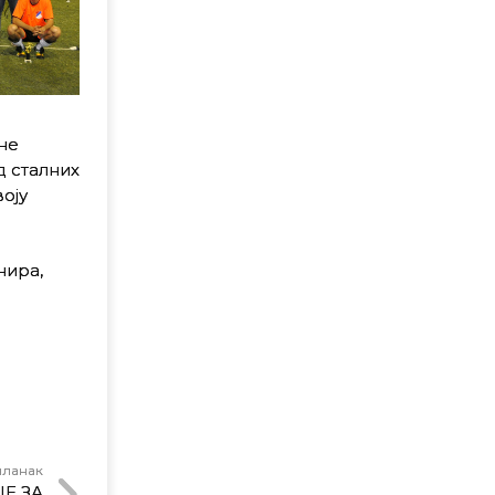
ј
не
д сталних
оју
нира,
чланак
Е ЗА