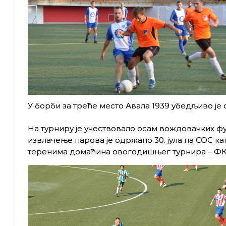
У борби за треће место Авала 1939 убедљиво је с
На турниру је учествовало осам вождовачких фу
извлачење парова је одржано 30. јула на СОС кан
теренима домаћина овогодишњег турнира – ФК 