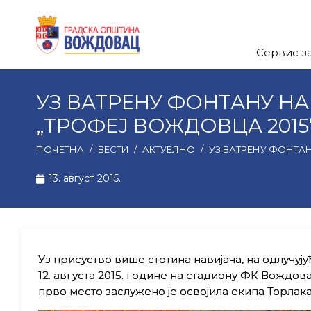
Сервис з
УЗ ВАТРЕНУ ФОНТАНУ Н
„ТРОФЕЈ ВОЖДОВЦА 2015
ПОЧЕТНА
/
ВЕСТИ
/
АКТУЕЛНО
/
УЗ ВАТРЕНУ ФОНТА
13. август 2015.
Уз присуство више стотина навијача, на одлучују
12. августа 2015. године на стадиону ФК Вождов
прво место заслужeно је освојила екипа Торлака