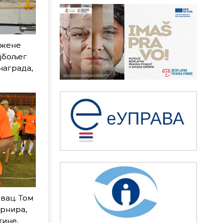
ужене
ајбољег
награда,
вац. Том
урнира,
тине,