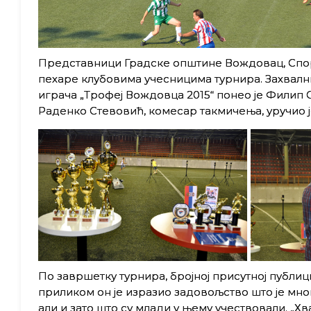
Представници Градске општине Вождовац, Спор
пехаре клубовима учесницима турнира. Захвалниц
играча „Трофеј Вождовца 2015“ понео је Филип 
Раденко Стевовић, комесар такмичења, уручио ј
По завршетку турнира, бројној присутној публи
приликом он је изразио задовољство што је мн
али и зато што су млади у њему учествовали. „Х