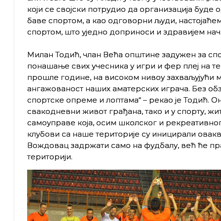
који се својски потрудио да организација буде 
баве спортом, а као одговорни људи, настојаћ
спортом, што уједно доприноси и здравијем начи
Милан Тодић, члан Већа општине задужен за спо
понашање свих учесника у игри и фер плеј на тер
прошле године, на високом нивоу захваљујући м
ангажованост наших аматерских играча. Без об
спортске опреме и лоптама“ – рекао је Тодић. Он 
свакодневни живот грађана, тако и у спорту, 
самоуправе која, осим школског и рекреативног
клубови са наше територије су иницирали овакву
Вождовац задржати само на фудбалу, већ ће пра
територији.