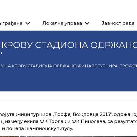
а грађане
Локална управа
Јавност рада
А КРОВУ СТАДИОНА ОДРЖАН
“
НУ НА КРОВУ СТАДИОНА ОДРЖАНО ФИНАЛЕ ТУРНИРА „ТРОФЕЈ
ћој утакмици турнира „Трофеј Вождовца 2015“, одржаној
ац између екипа ФК Торлак и ФК Пиносава, са резултато
 и понела шампионску титулу.