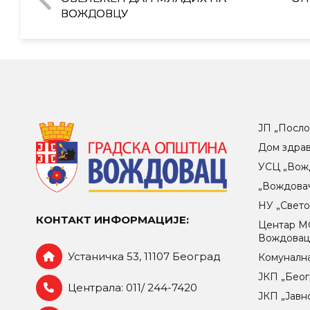
ВОЖДОВЦУ
ЈП „Посло
Дом здра
УСЦ „Вож
„Вождова
НУ „Свет
КОНТАКТ ИНФОРМАЦИЈЕ:
Центар МO
Вождова
Устаничка 53, 11107 Београд
Комунална
ЈКП „Беог
Централа: 011/ 244-7420
ЈКП „Јавн