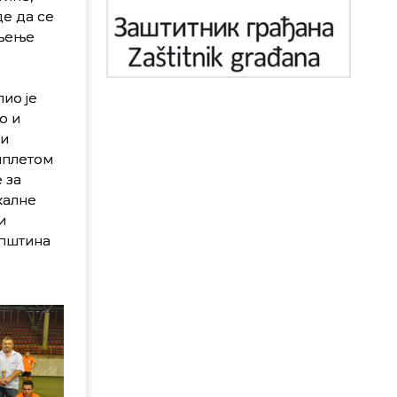
де да се
вљење
ио је
о и
 и
мплетом
 за
калне
и
општина