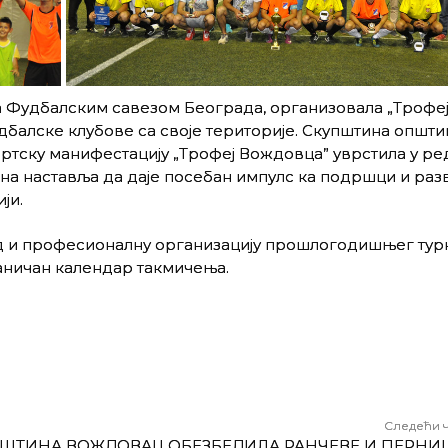
са Фудбалским савезом Београда, организовала „Трофе
дбалске клубове са своје територије. Скупштина општи
ортску манифестацију „Трофеј Вождовца” уврстила у ре
на наставља да даје посебан импулс ка подршци и разв
ји.
уд и професионалну организацију прошлогодишњег тур
ваничан календар такмичења.
Следећи 
ШТИНА ВОЖДОВАЦ ОБЕЗБЕДИЛА РАНЧЕВE И ПЕРНИЦ