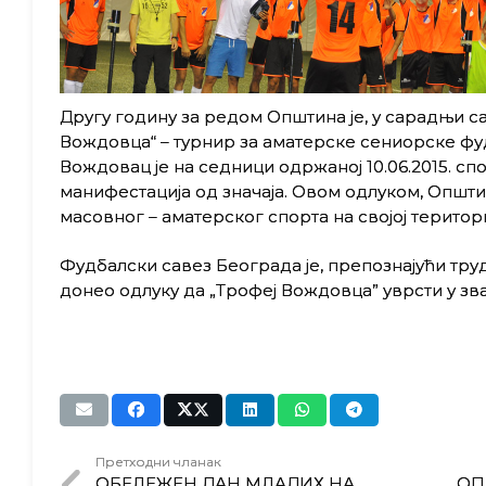
Другу годину за редом Општина је, у сарадњи 
Вождовца“ – турнир за аматерске сениорске фу
Вождовац је на седници одржаној 10.06.2015. сп
манифестација од значаја. Овом одлуком, Општи
масовног – аматерског спорта на својој територи
Фудбалски савез Београда је, препознајући тр
донео одлуку да „Трофеј Вождовца” уврсти у з
Претходни чланак
ОБЕЛЕЖЕН ДАН МЛАДИХ НА
ОП