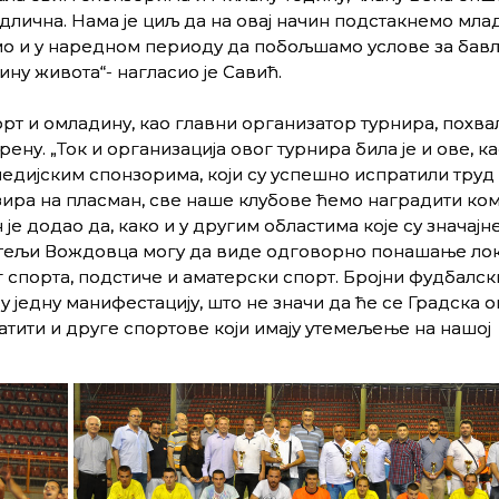
одлична. Нама је циљ да на овај начин подстакнемо мла
емо и у наредном периоду да побољшамо услове за ба
ну живота“- нагласио је Савић.
рт и омладину, као главни организатор турнира, похвал
ену. „Ток и организација овог турнира била је и ове, ка
едијским спонзорима, који су успешно испратили труд
зира на пласман, све наше клубове ћемо наградити ко
је додао да, како и у другим областима које су значајне
житељи Вождовца могу да виде одговорно понашање ло
 спорта, подстиче и аматерски спорт. Бројни фудбалск
 једну манифестацију, што не значи да ће се Градска 
тити и друге спортове који имају утемељење на нашој