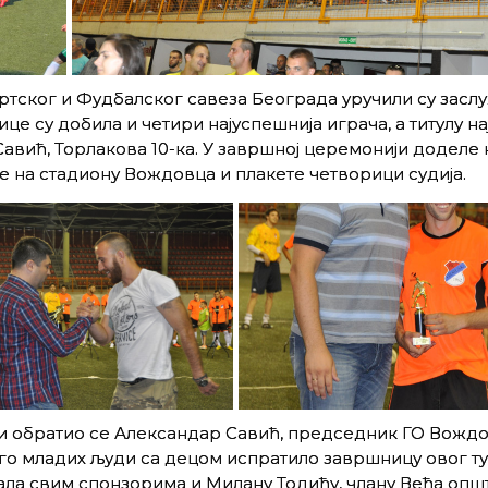
тског и Фудбалског савеза Београда уручили су засл
е су добила и четири најуспешнија играча, а титулу н
Савић, Торлакова 10-ка. У завршној церемонији доделе 
е на стадиону Вождовца и плакете четворици судија.
ци обратио се Александар Савић, председник ГО Вождо
ого младих људи са децом испратило завршницу овог т
вала свим спонзорима и Милану Тодићу, члану Већа опш