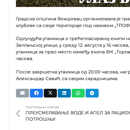
Градска општина Вождовац организовала је тр
клубове са своје територије под називом „ТРО
Одлучујућа утакмица о трећепласираној екипи н
Заплањској улици, у среду 12. августа у 16 часова
утакмица за прво место између екипа ФК „Торлак
часова.
После завршетка утакмица oд 20:00 часова, н
Александар Савић, са својим сарадницима.
Претходни чланак
ПРЕУСМЕРАВАЊЕ ВОДЕ И АПЕЛ ЗА РАЦИ
ПОТРОШЊУ