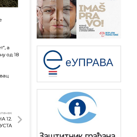
е
“, а
ну од 18
овац
чланак
 12.
УСТА