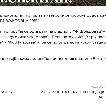
адиционални турнир за аматерске сениорске фудбалск
ФЕЈ ВОЖДОВЦА 2015“.
а турниру ће се одиграти на стадиону ФК „Вождовац“ у
, између екипа ФК „Авала“ – Бели поток и ФК „Херој полет
“ и ФК „Пиносава“ игра се истог дана, на истом стадио
аграде најбољима доделиће председник општине Вожд
Следећи 
ОНАЛНУ
ИСКЉУЧЕЊА СТРУЈЕ И ВОДЕ ДАНА
АВГ