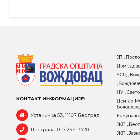
ЈП „Посло
Дом здра
УСЦ „Вож
„Вождова
НУ „Свет
КОНТАКТ ИНФОРМАЦИЈЕ:
Центар МO
Вождова
Устаничка 53, 11107 Београд
Комунална
ЈКП „Беог
Централа: 011/ 244-7420
ЈКП „Јавн