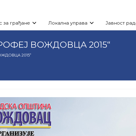
с за грађане
Локална управа
Јавност рад
РОФЕЈ ВОЖДОВЦА 2015“
ЖДОВЦА 2015“