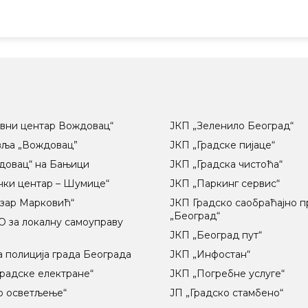
вни центар Вождовац“
ЈКП „Зеленило Београд“
вља „Вождовац”
ЈКП „Градске пијаце“
довац“ на Бањици
ЈКП „Градска чистоћа“
чки центар – Шумице“
ЈКП „Паркинг сервис“
озар Марковић“
ЈКП Градско саобраћајно 
„Београд“
 за локалну самоуправу
ц
ЈКП „Београд пут“
 полиција града Београда
ЈКП „Инфостан“
радске електране“
ЈКП „Погребне услуге“
о осветљење“
ЈП „Градско стамбено“