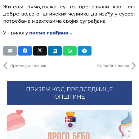
Житељи Кумодража су то препознали као гест
добре воље општинских челника да изађу у сусрет
потребама и захтевима својих суграђана.
У прилогу
писмо грађана…
Претходни чланак
Следећи чланак
ПРИЈЕМ КОД ПРЕДСЕДНИЦЕ
ОПШТИНЕ