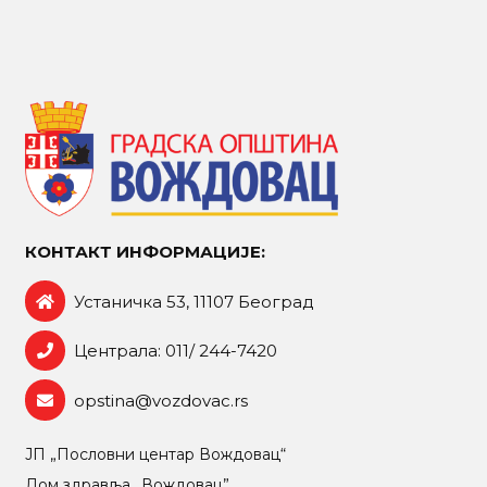
КОНТАКТ ИНФОРМАЦИЈЕ:
Устаничка 53, 11107 Београд
Централа: 011/ 244-7420
opstina@vozdovac.rs
ЈП „Пословни центар Вождовац“
Дом здравља „Вождовац”