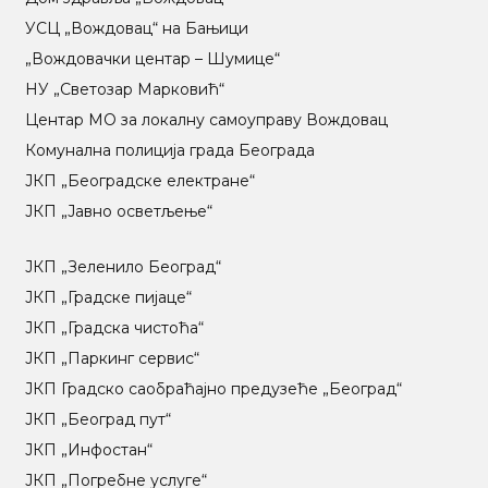
УСЦ „Вождовац“ на Бањици
„Вождовачки центар – Шумице“
НУ „Светозар Марковић“
Центар МO за локалну самоуправу Вождовац
Комунална полиција града Београда
ЈКП „Београдске електране“
ЈКП „Јавно осветљење“
ЈКП „Зеленило Београд“
ЈКП „Градске пијаце“
ЈКП „Градска чистоћа“
ЈКП „Паркинг сервис“
ЈКП Градско саобраћајно предузеће „Београд“
ЈКП „Београд пут“
ЈКП „Инфостан“
ЈКП „Погребне услуге“