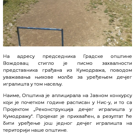
На адресу председника Градске општине
Вождовац стигло је писмо захвалности
представника грађана из Кумодража, поводом
уважавања њихове молбе за уређењем дечјег
игралишта у том насељу.
Наиме, Општина је аплицирала на Јавном конкурсу
који је почетком године расписан у Нис-у, и то са
Пројектом „Реконструкција дечјег игралишта у
Кумодражу“. Пројекат је прихваћен, а резултат ће
бити уређење још једног дечјег игралишта на
територији наше општине.