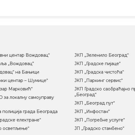
вни центар Вождовац“
ЈКП „Зеленило Београд“
вља „Вождовац”
ЈКП „Градске пијаце“
довац“ на Бањици
ЈКП „Градска чистоћа“
чки центар – Шумице“
ЈКП „Паркинг сервис“
озар Марковић“
ЈКП Градско саобраћајно 
„Београд“
 за локалну самоуправу
ц
ЈКП „Београд пут“
 полиција града Београда
ЈКП „Инфостан“
радске електране“
ЈКП „Погребне услуге“
о осветљење“
ЈП „Градско стамбено“