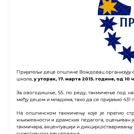
Пријатељи деце општине Вождовац организују 
школа,
у уторак, 17. марта 2015. године, од 1
За овогодишње, 55. по реду, такмичење под н
међу децом и младима, тако да се пријавио 431 
На општинском такмичењу које је пратио с
књижевности и драмских педагога, оцењиван је
такмичара, акцентуацији и дикцији,остваривању
сугестивност рецитовања.