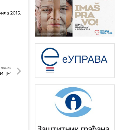
ила 2015.
чланак
ИЦЕ“