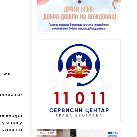
дњих
ересовање
рофесора
ту и полу
жајност и