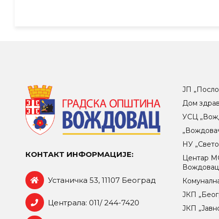
ЈП „Посло
Дом здра
УСЦ „Вож
„Вождова
НУ „Свет
КОНТАКТ ИНФОРМАЦИЈЕ:
Центар МO
Вождова
Устаничка 53, 11107 Београд
Комунална
ЈКП „Беог
Централа: 011/ 244-7420
ЈКП „Јавн