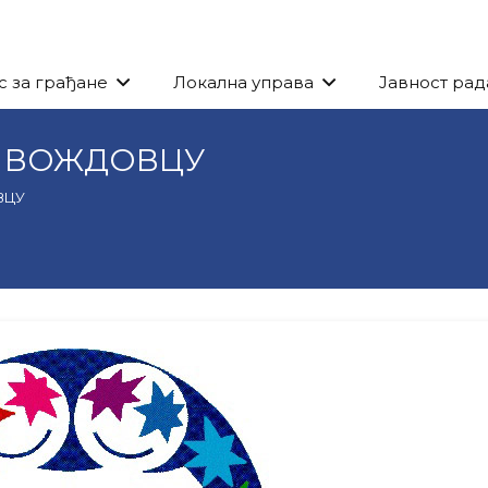
с за грађане
Локална управа
Јавност рад
А ВОЖДОВЦУ
ВЦУ