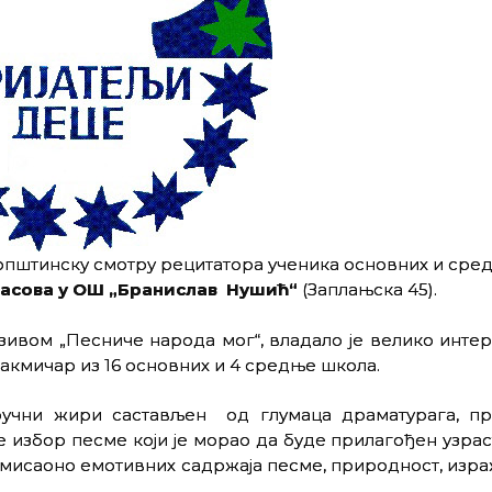
општинску смотру рецитатора ученика основних и сре
0 часова у ОШ „Бранислав Нушић“
(Заплањска 45).
азивом „Песниче народа мог“, владало је велико инт
такмичар из 16 основних и 4 средње школа.
тручни жири састављен од глумаца драматурага, п
 избор песме који је морао да буде прилагођен узрас
 мисаоно емотивних садржаја песме, природност, изра