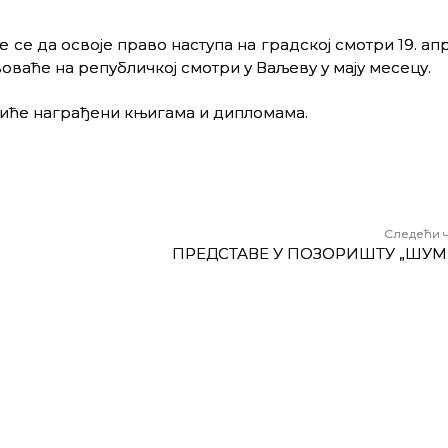
се да освојe право наступа на градској смотри 19. апр
оваћe на републичкој смотри у Ваљеву у мају месецу.
иће награђени књигама и дипломама.
Следећи 
ПРЕДСТАВЕ У ПОЗОРИШТУ „ШУМ