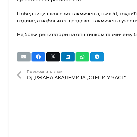
Победници школских такмичења, њих 41, трудиће 
године, а најбољи са градског такмичења учеств
Најбољи рецитатори на општинком такмичењу б
Претходни чланак
ОДРЖАНА АКАДЕМИЈА „СТЕПИ У ЧАСТ“