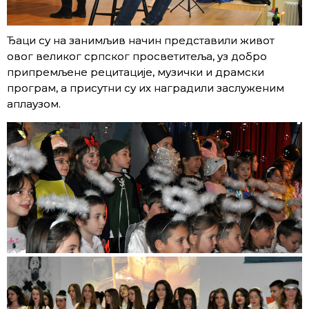
Ђаци су на занимљив начин представили живот
овог великог српског просветитеља, уз добро
припремљене рецитације, музички и драмски
програм, а присутни су их наградили заслуженим
аплаузом.