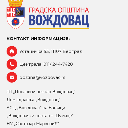
КОНТАКТ ИНФОРМАЦИЈЕ:
Устаничка 53, 11107 Београд
Централа: 011/ 244-7420
opstina@vozdovac.rs
ЈП „Пословни центар Вождовац“
Дом здравља „Вождовац”
УСЦ „Вождовац“ на Бањици
„Вождовачки центар – Шумице“
НУ „Светозар Марковић“