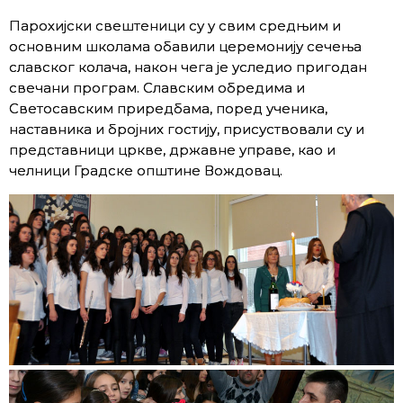
Парохијски свештеници су у свим средњим и
основним школама обавили церемонију сечења
славског колача, након чега је уследио пригодан
свечани програм. Славским обредима и
Светосавским приредбама, поред ученика,
наставника и бројних гостију, присуствовали су и
представници цркве, државне управе, као и
челници Градске општине Вождовац.