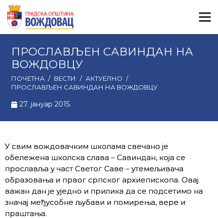
ПРОСЛАВЉЕН САВИНДАН НА
ВОЖДОВЦУ
ПОЧЕТНА
/
ВЕСТИ
/
АКТУЕЛНО
/
ПРОСЛАВЉЕН САВИНДАН НА ВОЖДОВЦУ
27. јануар 2015.
У свим вождовачким школама свечано је
обележена школска слава – Савиндан, која се
прославља у част Светог Саве – утемељивача
образовања и првог српског архиепископа. Овај
важан дан је уједно и прилика да се подсетимо на
значај међусобне љубави и помирења, вере и
праштања.