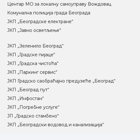
Центар МO за локалну самоуправу Вождовац
Комунална полиција града Београда
ЈКП „Београдске електране“
ЈКП „Јавно осветљење“
ЈКП „Зеленило Београд“
ЈКП „Градске пијаце“
ЈКП „Градска чистоћа“
ЈКП „Паркинг сервис“
ЈКП Градско саобраћајно предузеће „Београд“
ЈКП „Београд пут“
ЈКП „Инфостан“
ЈКП „Погребне услуге“
ЈП „Градско стамбено“
ЈКП „Београдски водовод и канализација“