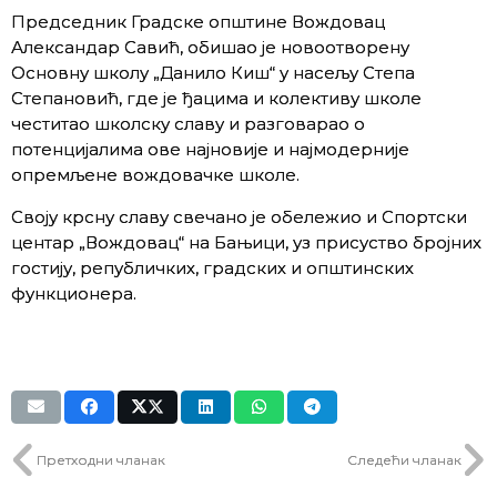
Председник Градске општине Вождовац
Александар Савић, обишао је новоотворену
Основну школу „Данило Киш“ у насељу Степа
Степановић, где је ђацима и колективу школе
честитао школску славу и разговарао о
потенцијалима ове најновије и најмодерније
опремљене вождовачке школе.
Своју крсну славу свечано је обележио и Спортски
центар „Вождовац“ на Бањици, уз присуство бројних
гостију, републичких, градских и општинских
функционера.
Претходни чланак
Следећи чланак