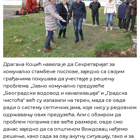
Драгана Коцић навела је да Секретаријат за
комунално стамбене послове, заједно са својим
грађанима покушава да учествује у решењу
проблема. „Јавно комунално предузеће
„Београдски водовод и канализација“ и „Градска
чистоћа“ већ су излазили на терен, мада се овде
ради о систему септичких јама, које нису у редовном
одржавању ових предузећа. Али с обзиром да
проблем поприма све веће размере, овде смо
данас заједно да са општином Вождовац нађемо
решење, како сада за ову акутну ситуацију, тако и за