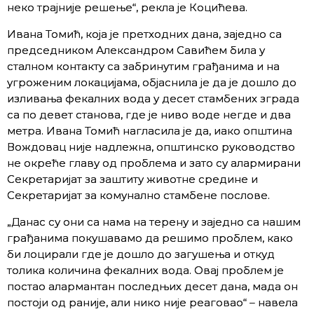
неко трајније решење“, рекла је Коцићева.
Ивана Томић, која је претходних дана, заједно са
председником Александром Савићем била у
сталном контакту са забринутим грађанима и на
угроженим локацијама, објаснила је да је дошло до
изливања фекалних вода у десет стамбених зграда
са по девет станова, где је ниво воде негде и два
метра. Ивана Томић нагласила је да, иако општина
Вождовац није надлежна, општинско руководство
не окреће главу од проблема и зато су алармирани
Секретаријат за заштиту животне средине и
Секретаријат за комунално стамбене послове.
„Данас су они са нама на терену и заједно са нашим
грађанима покушавамо да решимо проблем, како
би лоцирали где је дошло до загушења и откуд
толика количина фекалних вода. Овај проблем је
постао алармантан последњих десет дана, мада он
постоји од раније, али нико није реаговао“ – навела