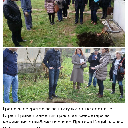
Градски секретар за заштиту животне средине
Горан Триван, заменик градског секретара за
комунално стамбене послове Драгана Коцић и члан