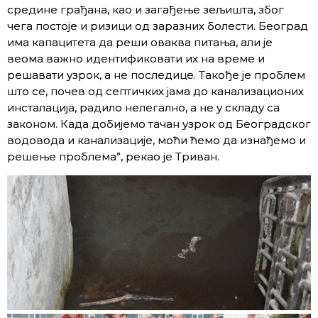
средине грађана, као и загађење зељишта, због
чега постоје и ризици од заразних болести. Београд
има капацитета да реши оваква питања, али је
веома важно идентификовати их на време и
решавати узрок, а не последице. Такође је проблем
што се, почев од септичких јама до канализационих
инсталација, радило нелегално, а не у складу са
законом. Када добијемо тачан узрок од Београдског
водовода и канализације, моћи ћемо да изнађемо и
решење проблема”, рекао је Триван.