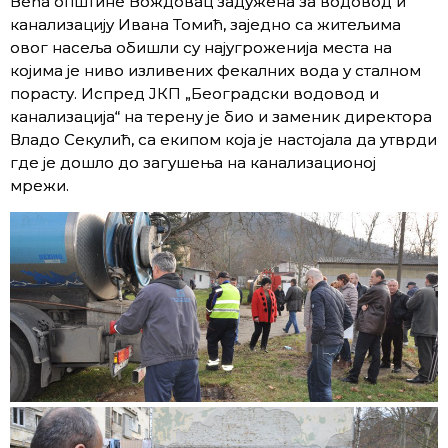
Већа општине Вождовац задужена за водовод и
канализацију Ивана Томић, заједно са житељима
овог насеља обишли су најугроженија места на
којима је ниво изливених фекалних вода у сталном
порасту. Испред ЈКП „Београдски водовод и
канализација“ на терену је био и заменик директора
Владо Секулић, са екипом која је настојала да утврди
где је дошло до загушења на канализационој
мрежи.