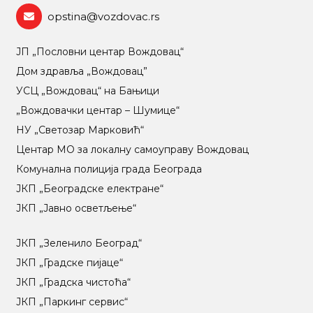
opstina@vozdovac.rs
ЈП „Пословни центар Вождовац“
Дом здравља „Вождовац”
УСЦ „Вождовац“ на Бањици
„Вождовачки центар – Шумице“
НУ „Светозар Марковић“
Центар МO за локалну самоуправу Вождовац
Комунална полиција града Београда
ЈКП „Београдске електране“
ЈКП „Јавно осветљење“
ЈКП „Зеленило Београд“
ЈКП „Градске пијаце“
ЈКП „Градска чистоћа“
ЈКП „Паркинг сервис“