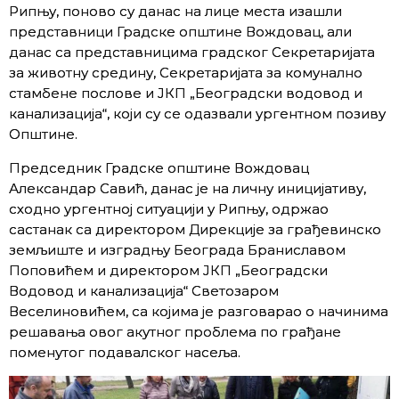
Рипњу, поново су данас на лице места изашли
представници Градске општине Вождовац, али
данас са представницима градског Секретаријата
за животну средину, Секретаријата за комунално
стамбене послове и ЈКП „Београдски водовод и
канализација“, који су се одазвали ургентном позиву
Општине.
Председник Градске општине Вождовац
Александар Савић, данас је на личну иницијативу,
сходно ургентној ситуацији у Рипњу, одржао
састанак са директором Дирекције за грађевинско
земљиште и изградњу Београда Браниславом
Поповићем и директором ЈКП „Београдски
Водовод и канализација“ Светозаром
Веселиновићем, са којима је разговарао о начинима
решавања овог акутног проблема по грађане
поменутог подавалског насеља.