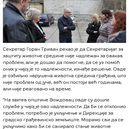
Секретар Горан Триван рекао је да Секретаријат за
заштиту животне средине није надлежан за овакав
проблем, али је дошао да помогне, да се уз помоћ
оних у чијој је то надлежности, изнађе решење. Овде
је озбиљно нарушена животна средина грађана, што
није проблем од јуче, већ он постоји већ годинама,
али није реаговано на време.
“На захтев општине Вождовац овде су дошле
службе у чијој је ово надлежности. Да би се отклонио
проблем, потребно је укључење и Дирекције за
градско грађевинско земљиште. Морамо сви да се
укључимо како би се санирало стање животне