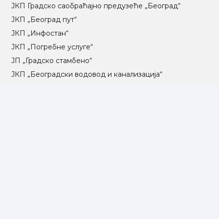
ЈКП Градско саобраћајно предузеће „Београд“
ЈКП „Београд пут“
ЈКП „Инфостан“
ЈКП „Погребне услуге“
ЈП „Градско стамбено“
ЈКП „Београдски водовод и канализација“
Влада Републике Србије
Град Београд
Туристичка организација Београда
РГЗ – Републички геодетски завод
АПР – Агенција за привредне регистре