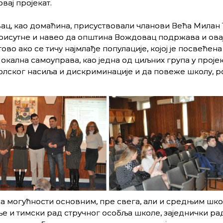
вај пројекат.
ц, као домаћина, присуствовали чланови Већа Милан 
рисутне и навео да општина Вождовац подржава и овај,
ово ако се тичу најмлађе популације, којој је посвећен
Локална самоуправа, као једна од циљних група у пројек
олског насиља и дискриминације и да повеже школу, 
жа могућности основним, пре свега, али и средњим шко
е и тимски рад стручног особља школе, заједнички ра