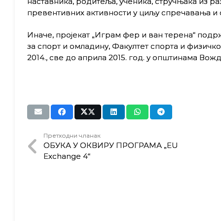
наставника, родитеља, ученика, стручњака из ра
превентивних активности у циљу спречавања и 
Иначе, пројекат „Играм фер и ван терена“ подр
за спорт и омладину, Факултет спорта и физичко
2014., све до априла 2015. год. у општинама Вож
Претходни чланак
ОБУКА У ОКВИРУ ПРОГРАМА „EU
Exchange 4“