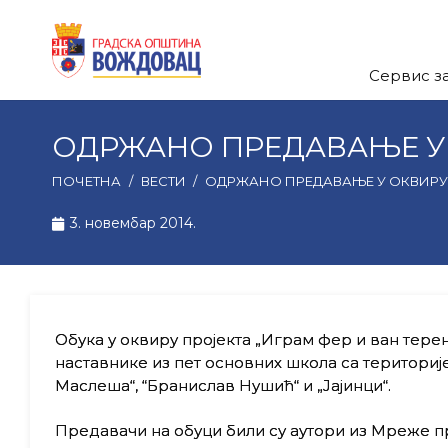
Сервис з
ОДРЖАНО ПРЕДАВАЊЕ У О
ПОЧЕТНА
/
ВЕСТИ
/
ОДРЖАНО ПРЕДАВАЊЕ У ОКВИРУ П
3. новембар 2014.
Обука у оквиру пројекта „Играм фер и ван тере
наставнике из пет основних школа са територије 
Маслеша“, “Бранислав Нушић“ и „Јајинци“.
Предавачи на обуци били су аутори из Мреже пр