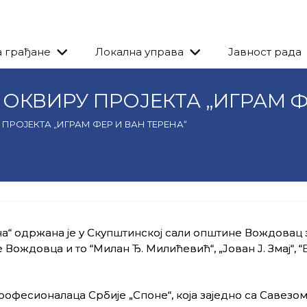
а грађане
Локална управа
Јавност рада
КВИРУ ПРОЈЕКТА „ИГРАМ ФЕ
РОЈЕКТА „ИГРАМ ФЕР И ВАН ТЕРЕНА“
на“ одржана је у Скупштинској сали општине Вождовац 
Вождовца и то “Милан Ђ. Милићевић“, „Јован Ј. Змај“, 
офесионалаца Србије „Споне“, која заједно са Савезом