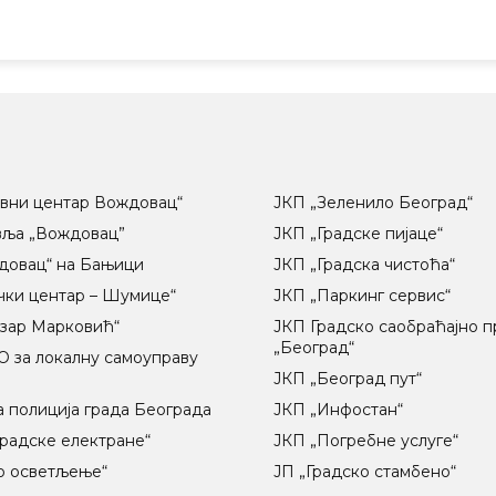
вни центар Вождовац“
ЈКП „Зеленило Београд“
вља „Вождовац”
ЈКП „Градске пијаце“
довац“ на Бањици
ЈКП „Градска чистоћа“
чки центар – Шумице“
ЈКП „Паркинг сервис“
озар Марковић“
ЈКП Градско саобраћајно 
„Београд“
 за локалну самоуправу
ц
ЈКП „Београд пут“
 полиција града Београда
ЈКП „Инфостан“
радске електране“
ЈКП „Погребне услуге“
о осветљење“
ЈП „Градско стамбено“