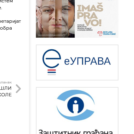
истем
.
ретаријат
тобра
чланак
ИШЛИ
КОЛE