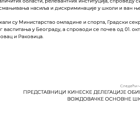
зличитих области, релевантних институција, спроведу с
смањивања насиља и дискриминације у школи и ван ње
жали су Министарство омладине и спорта, Градски сек
г васпитања у Београду, а спроводи се почев од 01. ок
довац и Раковица.
Следећи 
ПРЕДСТАВНИЦИ КИНЕСКЕ ДЕЛЕГАЦИЈЕ ОБ
ВОЖДОВАЧКЕ ОСНОВНЕ Ш