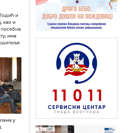
Тодић и
 као и
а посебна
ту, има
родитеље
лама у
д