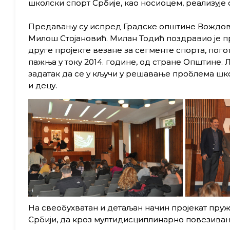
школски спорт Србије, као носиоцем, реализује о
Предавању су испред Градске општине Вождова
Милош Стојановић. Милан Тодић поздравио је п
друге пројекте везане за сегменте спорта, погот
пажња у току 2014. године, од стране Општине. 
задатак да се у кључи у решавање проблема шк
и децу.
На свеобухватан и детаљан начин пројекат пру
Србији, да кроз мултидисциплинарно повезивањ