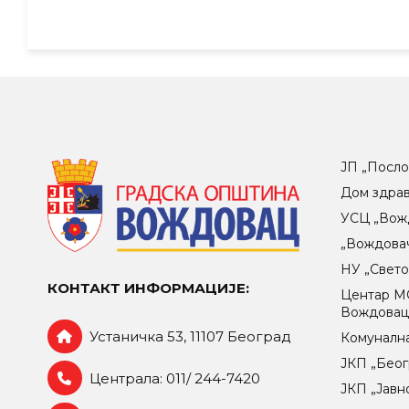
ЈП „Посло
Дом здра
УСЦ „Вож
„Вождова
НУ „Свет
КОНТАКТ ИНФОРМАЦИЈЕ:
Центар МO
Вождова
Устаничка 53, 11107 Београд
Комунална
ЈКП „Беог
Централа: 011/ 244-7420
ЈКП „Јавн