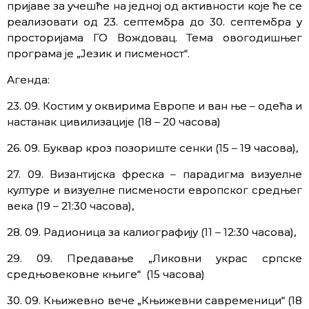
пријаве за учешће на једној од активности које ће се
реализовати од 23. септембра до 30. септембра у
просторијама ГО Вождовац. Тема овогодишњег
програма је „Језик и писменост“.
Агенда:
23. 09. Костим у оквирима Европе и ван ње – одећа и
настанак цивилизације (18 – 20 часова)
26. 09. Буквар кроз позориште сенки (15 – 19 часова),
27. 09. Византијска фреска – парадигма визуелне
културе и визуелне писмености европског средњег
века (19 – 21:30 часова),
28. 09. Радионица за калиографију (11 – 12:30 часова),
29. 09. Предавање „Ликовни украс српске
средњовековне књиге“ (15 часова)
30. 09. Књижевно вече „Књижевни савременици“ (18