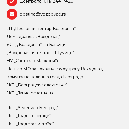
Централа: 011/ 244-7420
opstina@vozdovac.rs
ЈП „Пословни центар Вождовац“
Дом здравља „Вождовац”
УСЦ „Вождовац“ на Бањици
„Вождовачки центар – Шумице“
НУ „Светозар Марковић“
Центар МO за локалну самоуправу Вождовац
Комунална полиција града Београда
ЈКП „Београдске електране“
ЈКП „Јавно осветљење“
ЈКП „Зеленило Београд“
ЈКП „Градске пијаце“
ЈКП „Градска чистоћа“