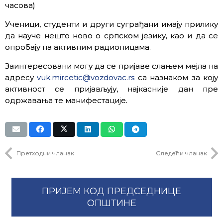
часова)
Ученици, студенти и други суграђани имају прилику
да науче нешто ново о српском језику, као и да се
опробају на активним радионицама.
Заинтересовани могу да се пријаве слањем мејла на
адресу
vuk.mircetic@vozdovac.rs
са назнаком за коју
активност се пријављују, најкасније дан пре
одржавања те манифестације.
Претходни чланак
Следећи чланак
ПРИЈЕМ КОД ПРЕДСЕДНИЦЕ
ОПШТИНЕ