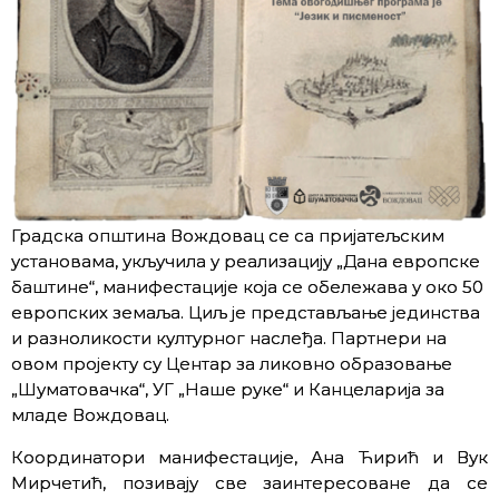
Градска општина Вождовац се са пријатељским
установама, укључила у реализацију „Дана европске
баштине“, манифестације која се обележава у око 50
европских земаља. Циљ је представљање јединства
и разноликости културног наслеђа. Партнери на
овом пројекту су Центар за ликовно образовање
„Шуматовачка“, УГ „Наше руке“ и Канцеларија за
младе Вождовац.
Координатори манифестације, Ана Ћирић и Вук
Мирчетић, позивају све заинтересоване да се