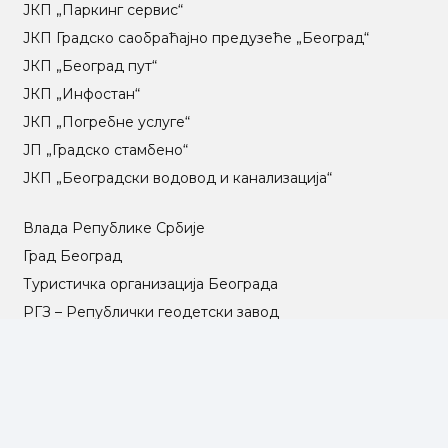
ЈКП „Паркинг сервис“
ЈКП Градско саобраћајно предузеће „Београд“
ЈКП „Београд пут“
ЈКП „Инфостан“
ЈКП „Погребне услуге“
ЈП „Градско стамбено“
ЈКП „Београдски водовод и канализација“
Влада Републике Србије
Град Београд
Туристичка организација Београда
РГЗ – Републички геодетски завод
АПР – Агенција за привредне регистре