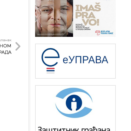
чланак
ЧНОМ
РАДА