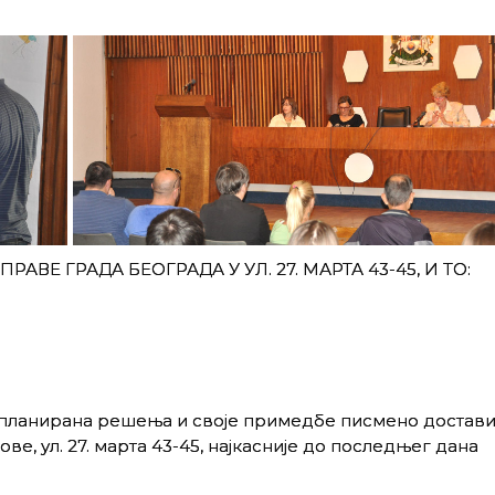
АВЕ ГРАДА БЕОГРАДА У УЛ. 27. МАРТА 43-45, И ТО:
 планирана решења и своје примедбе писмено достави
е, ул. 27. марта 43-45, најкасније до последњег дана