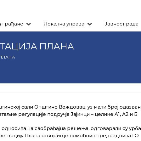
а грађане
Локална управа
Јавност рада
ТАЦИЈА ПЛАНА
 ПЛАНА
пштинској сали Општине Вождовац, уз мали број одазван
таљне регулације подручја Јајинци – целине А1, А2 и Б.
ше односила на саобраћајна решења, одговарали су урба
езентацију Плана отворио је помоћник председника ГО