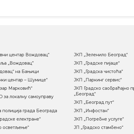
вни центар Вождовац“
ЈКП „Зеленило Београд“
вља „Вождовац”
ЈКП „Градске пијаце“
довац“ на Бањици
ЈКП „Градска чистоћа“
чки центар – Шумице“
ЈКП „Паркинг сервис“
озар Марковић“
ЈКП Градско саобраћајно 
„Београд“
 за локалну самоуправу
ц
ЈКП „Београд пут“
 полиција града Београда
ЈКП „Инфостан“
радске електране“
ЈКП „Погребне услуге“
о осветљење“
ЈП „Градско стамбено“