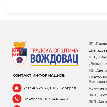
ЈП „Посло
Дом здра
УСЦ „Вож
„Вождова
НУ „Свет
КОНТАКТ ИНФОРМАЦИЈЕ:
Центар МO
Вождова
Устаничка 53, 11107 Београд
Комунална
ЈКП „Беог
Централа: 011/ 244-7420
ЈКП „Јавн