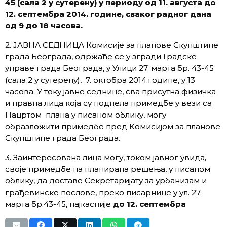
45 (сала 2 у сутерену)
у периоду од 11. августа до
12. септембра 2014. године
, сваког радног дана
од 9 до 18 часова.
2. ЈАВНА СЕДНИЦА Комисије за планове Скупштине
града Београда, одржаће се у згради Градске
управе града Београда, у Улици 27. марта бр. 43-45
(сала 2 у сутерену), 7. октобра 2014.године, у 13
часова. У току јавне седнице, сва присутна физичка
и правна лица која су поднела примедбе у вези са
Нацртом плана у писаном облику, могу
образложити примедбе пред Комисијом за планове
Скупштине града Београда.
3. Заинтересована лица могу, током јавног увида,
своје примедбе на планирана решења, у писаном
облику, да доставе Секретаријату за урбанизам и
грађевинске послове, преко писарнице у ул. 27.
марта бр.43-45, најкасније
до 12. септембра