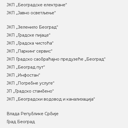
ЈКП „Београдске електране“
ЈКП „Јавно осветљење“
ЈКП „Зеленило Београд“
ЈКП „Градске пијаце“
ЈКП „Градска чистоћа“
ЈКП „Паркинг сервис“
ЈКП Градско саобраћајно предузеће „Београд“
ЈКП „Београд пут“
ЈКП „Инфостан“
ЈКП „Погребне услуге“
ЈП „Градско стамбено“
ЈКП „Београдски водовод и канализација“
Влада Републике Србије
Град Београд