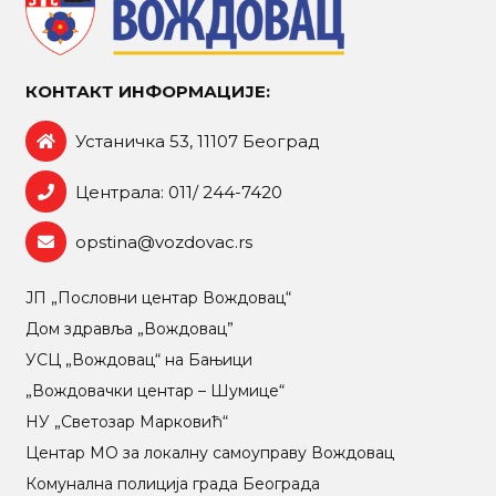
КОНТАКТ ИНФОРМАЦИЈЕ:
Устаничка 53, 11107 Београд
Централа: 011/ 244-7420
opstina@vozdovac.rs
ЈП „Пословни центар Вождовац“
Дом здравља „Вождовац”
УСЦ „Вождовац“ на Бањици
„Вождовачки центар – Шумице“
НУ „Светозар Марковић“
Центар МO за локалну самоуправу Вождовац
Комунална полиција града Београда