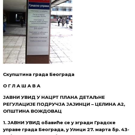
Скупштинa града Београда
О Г Л А Ш А В А
ЈАВНИ УВИД У
НАЦРТ ПЛАНА ДЕТАЉНЕ
РЕГУЛАЦИЈЕ ПОДРУЧЈА ЈАЈИНЦИ – ЦЕЛИНА А2,
ОПШТИНА ВОЖДОВАЦ
1. ЈАВНИ УВИД обавиће се у згради Градске
управе града Београда, у Улици 27. марта бр. 43-