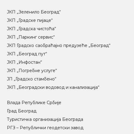
ЈКП „Зеленило Београд“
ЈКП „Градске пијаце“
ЈКП „Градска чистоћа“
ЈКП „Паркинг сервис“
ЈКП Градско саобраћајно предузеће „Београд“
ЈКП „Београд пут“
ЈКП „Инфостан“
ЈКП „Погребне услуге“
ЈП „Градско стамбено“
ЈКП „Београдски водовод и канализација“
Влада Републике Србије
Град Београд
Туристичка организација Београда
РГЗ – Републички геодетски завод