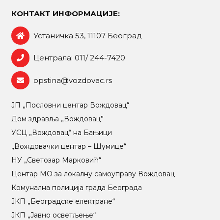
КОНТАКТ ИНФОРМАЦИЈЕ:
Устаничка 53, 11107 Београд
Централа: 011/ 244-7420
opstina@vozdovac.rs
ЈП „Пословни центар Вождовац“
Дом здравља „Вождовац”
УСЦ „Вождовац“ на Бањици
„Вождовачки центар – Шумице“
НУ „Светозар Марковић“
Центар МO за локалну самоуправу Вождовац
Комунална полиција града Београда
ЈКП „Београдске електране“
ЈКП „Јавно осветљење“