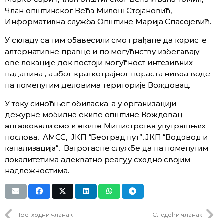
Члан општинског Већа Милош Стојановић,
Информативна служба Општине Марија Спасојевић.
У складу са тим обавесили смо грађане да користе
алтернативне правце и по могућнству избегавају
ове локације док постоји могућност интезивних
падавина , а због краткотрајног пораста нивоа воде
на поменутим деловима територије Вождовац.
У току синоћњег обиласка, а у организацији
дежурне мобилне екипе општине Вождовац
ангажовали смо и екипе Министрства унутрашњих
послова, АМСС, ЈКП “Београд пут”, ЈКП “Водовод и
канализација“, Ватрогасне службе да на поменутим
локалитетима адекватно реагују сходно својим
надлежностима.
Претходни чланак
Следећи чланак