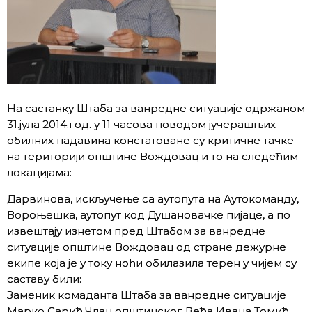
На састанку Штаба за ванредне ситуације одржаном
31.јула 2014.год. у 11 часова поводом јучерашњих
обилних падавина констатоване су критичне тачке
на територији општине Вождовац и то на следећим
локацијама:
Дарвинова, искључење са аутопута на Аутокоманду,
Вороњешка, аутопут код Душановачке пијаце, а по
извештају изнетом пред Штабом за ванредне
ситуације општине Вождовац од стране дежурне
екипе која је у току ноћи обилазила терен у чијем су
саставу били:
Заменик комаданта Штаба за ванредне ситуације
Марко Сарић,Члан општинског Већа Ивана Томић,