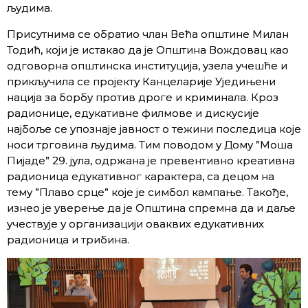
људима.
Присутнима се обратио члан Већа општине Милан
Тодић, који је истакао да је Општина Вождовац као
одговорна општинска институција, узела учешће и
прикључила се пројекту Канцеларије Уједињени
нација за борбу против дроге и криминала. Кроз
радионице, едукативне филмове и дискусије
најбоље се упознаје јавност о тежини последица које
носи трговина људима. Тим поводом у Дому ”Моша
Пијаде” 29. јула, одржана је превентивно креативна
радионица едукативног карактера, са децом на
тему ”Плаво срце” које је симбол кампање. Такође,
изнео је уверење да је Општина спремна да и даље
учествује у организацији оваквих едукативних
радионица и трибина.