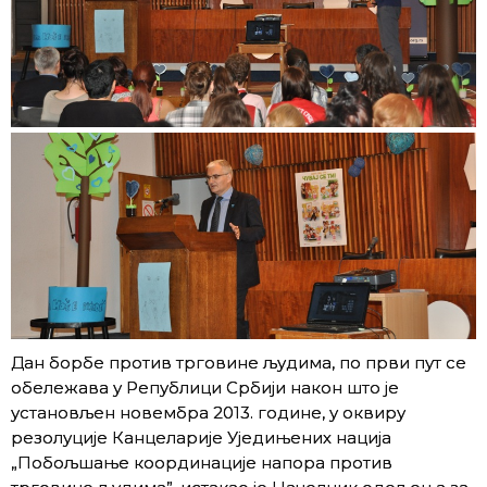
Дан борбе против трговине људима, по први пут се
обележава у Републици Србији након што је
установљен новембра 2013. године, у оквиру
резолуције Канцеларије Уједињених нација
„Побољшање координације напора против