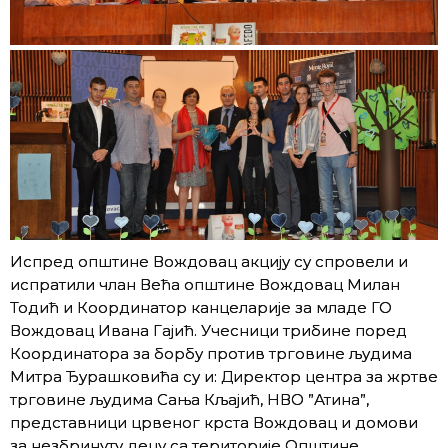
Испред општине Вождовац акцију су спровели и
испратили члан Већа општине Вождовац Милан
Тодић и Координатор канцеларије за младе ГО
Вождовац Ивана Гајић. Учесници трибине поред
Координатора за борбу против трговине људима
Митра Ђурашковића су и: Директор центра за жртве
трговине људима Сања Кљајић, НВО ”Атина”,
представници црвеног крста Вождовац и домови
за незбринуту децу са територије Општине.