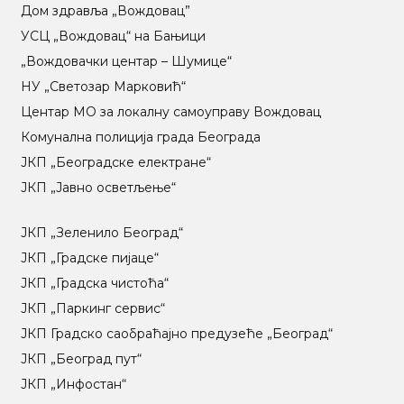
Дом здравља „Вождовац”
УСЦ „Вождовац“ на Бањици
„Вождовачки центар – Шумице“
НУ „Светозар Марковић“
Центар МO за локалну самоуправу Вождовац
Комунална полиција града Београда
ЈКП „Београдске електране“
ЈКП „Јавно осветљење“
ЈКП „Зеленило Београд“
ЈКП „Градске пијаце“
ЈКП „Градска чистоћа“
ЈКП „Паркинг сервис“
ЈКП Градско саобраћајно предузеће „Београд“
ЈКП „Београд пут“
ЈКП „Инфостан“