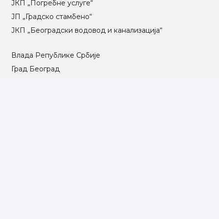
ЈКП „Погребне услуге“
ЈП „Градско стамбено“
ЈКП „Београдски водовод и канализација“
Влада Републике Србије
Град Београд
Туристичка организација Београда
РГЗ – Републички геодетски завод
АПР – Агенција за привредне регистре