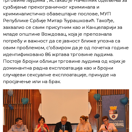
трговине људима”, истакао је Начелник одељења за
сузбијање прекограничног криминала и
криминалистичко обавештајне послове, МУП
Републике Србије Митар Ђурашковић. Такође,
захвалио се свим присутним као и Канцеларији за
младе општине Вождовац, која је препознала
потребу и важност да се јавност ближе упозна са
овим проблемом, с’обзиром да је од почетка године
идентификовано 86 жртава трговине људима.
Постоје бројни облици трговине људима од којих је
доминантна радна експлоатација као и бројни
случајеви сексуалне експлоатације, принуде на
просјачење или на брак.