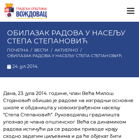
ОБИЛАЗАК РАДОВА У НАСЕЉУ
СТЕПА СТЕПАНОВИЋ
ПОЧЕТНА
/
ВЕСТИ
/
АКТУЕЛНО
/
ОБИЛАЗАК РАДОВА У НАСЕЉУ СТЕПА СТЕПАНОВИЋ
24. јул 2014.
Дана, 23. јула 2014. године, члан Већа Милош
Стојановић обишао је радове на изградњи основне
школе и обданишта у новоизграђеном насељу
“Степа Степановић”. Руководилац градилишта
упознао је члана општинског Већа са динамиком
радова истичући да се радови приводе крају
сходно задатим циљевима и да ће објекат бити