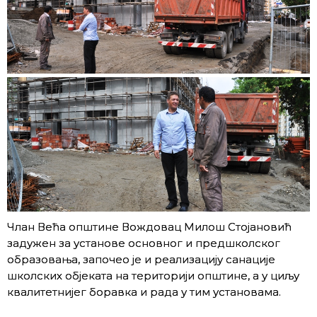
Члан Већа општине Вождовац Милош Стојановић
задужен за установе основног и предшколског
образовања, започео је и реализацију санације
школских објеката на територији општине, а у циљу
квалитетнијег боравка и рада у тим установама.