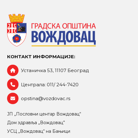
КОНТАКТ ИНФОРМАЦИЈЕ:
Устаничка 53, 11107 Београд
Централа: 011/ 244-7420
opstina@vozdovac.rs
ЈП „Пословни центар Вождовац“
Дом здравља „Вождовац”
УСЦ „Вождовац“ на Бањици