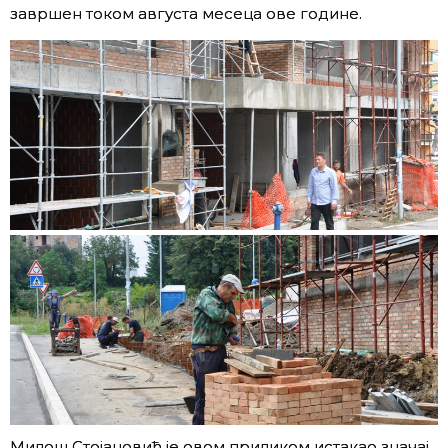
завршен током августа месеца ове године.
Милош Стојановић је овом приликом истакао знaчај