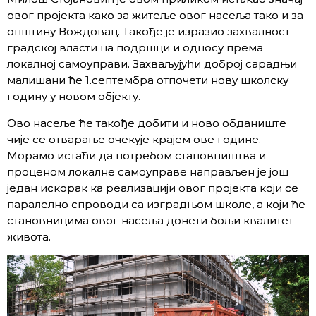
овог пројекта како за житеље овог насеља тако и за
општину Вождовац. Такође је изразио захвалност
градској власти на подршци и односу према
локалној самоуправи. Захваљујући доброј сарадњи
малишани ће 1.септембра отпочети нову школску
годину у новом објекту.
Ово насеље ће такође добити и ново обданиште
чије се отварање очекује крајем ове године.
Морамо истаћи да потребом становништва и
проценом локалне самоуправе направљен је још
један искорак ка реализацији овог пројекта који се
паралелно спроводи са изградњом школе, а који ће
становницима овог насеља донети бољи квалитет
живота.