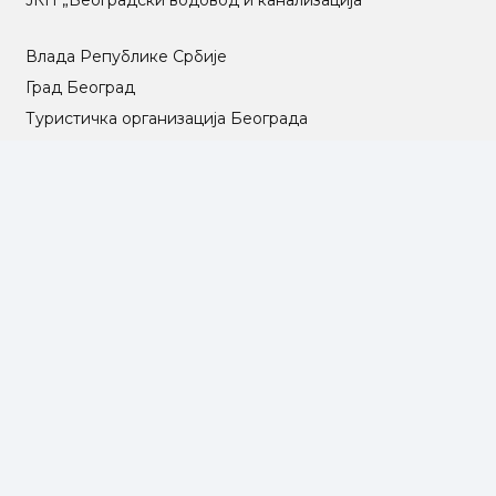
ЈКП „Београдски водовод и канализација“
Влада Републике Србије
Град Београд
Туристичка организација Београда
РГЗ – Републички геодетски завод
АПР – Агенција за привредне регистре