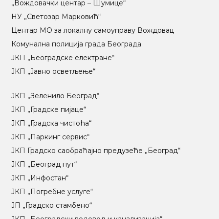
„Вождовачки центар – Шумице“
НУ „Светозар Марковић“
Центар МO за локалну самоуправу Вождовац
Комунална полиција града Београда
ЈКП „Београдске електране“
ЈКП „Јавно осветљење“
ЈКП „Зеленило Београд“
ЈКП „Градске пијаце“
ЈКП „Градска чистоћа“
ЈКП „Паркинг сервис“
ЈКП Градско саобраћајно предузеће „Београд“
ЈКП „Београд пут“
ЈКП „Инфостан“
ЈКП „Погребне услуге“
ЈП „Градско стамбено“