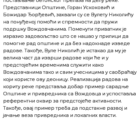
постављање бетонског прелаза на делу реке.
Представници Општине, Горан Ускоковић и
Божидар Ђорђевић, захвали су се Вулету Николићу
на понуђеној помоћи и спремности да пружи
подршку Вождовчанима. Поменути приватник је
изразио задовољство што се нашао у прилици да
помогне рад општине и да без надокнаде изведе
радове. Такође, Вуле Николић је истакао да му је
велика част да изврши радове који ће и у
предстојећим временима служити како
Вождовчанима тако и свим учесницима у саобраћају
који користе ову деоницу. Реализација радова на
кориту реке представља добар пример сарадње
Општине и привредника са Вождовца и успоставља
референтни оквир за предстојеће активности.
Такође, овај пример треба да подстакне развој и
јачање веза привредника и локалних власти.