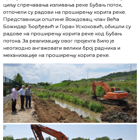
циљу спречавања изливања реке Бубањ поток,
отпочели су радови на проширењу корита реке.
Представници општине Вождовац, члан Већа
Божидар Ђорђевић и Горан Ускоковић, обишли су
радове на проширењу корита реке код Бубањ
потока. За реализацију овог пројекта било је
неопходно ангажовати велики број радника и
механизације на проширењу корита реке.