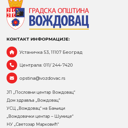
КОНТАКТ ИНФОРМАЦИЈЕ:
Устаничка 53, 11107 Београд
Централа: 011/ 244-7420
opstina@vozdovac.rs
ЈП „Пословни центар Вождовац“
Дом здравља „Вождовац”
УСЦ „Вождовац“ на Бањици
„Вождовачки центар – Шумице“
НУ „Светозар Марковић“