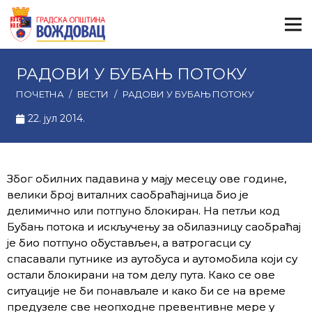
РАДОВИ У БУБАЊ ПОТОКУ
ПОЧЕТНА
/
ВЕСТИ
/
РАДОВИ У БУБАЊ ПОТОКУ
22. јул 2014.
Због обилних падавина у мају месецу ове године,
велики број виталних саобраћајница био је
делимично или потпуно блокиран. На петљи код
Бубањ потока и искључењу за обилазницу саобраћај
је био потпуно обустављен, а ватрогасци су
спасавали путнике из аутобуса и аутомобила који су
остали блокирани на том делу пута. Како се ове
ситуације не би понављале и како би се на време
предузеле све неопходне превентивне мере у