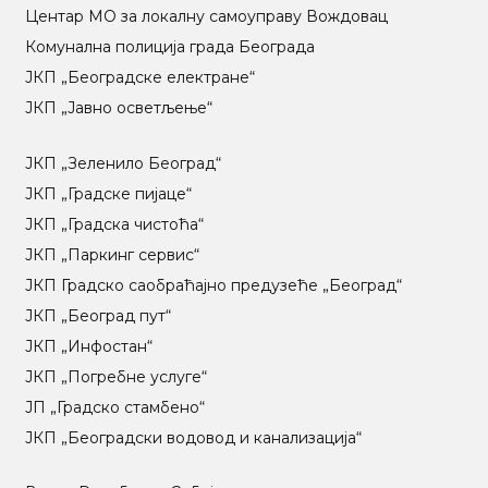
Центар МO за локалну самоуправу Вождовац
Комунална полиција града Београда
ЈКП „Београдске електране“
ЈКП „Јавно осветљење“
ЈКП „Зеленило Београд“
ЈКП „Градске пијаце“
ЈКП „Градска чистоћа“
ЈКП „Паркинг сервис“
ЈКП Градско саобраћајно предузеће „Београд“
ЈКП „Београд пут“
ЈКП „Инфостан“
ЈКП „Погребне услуге“
ЈП „Градско стамбено“
ЈКП „Београдски водовод и канализација“