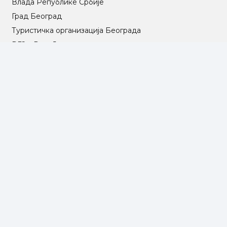
Влада Републике Србије
Град Београд
Туристичка организација Београда
РГЗ – Републички геодетски завод
АПР – Агенција за привредне регистре
©2025 Opština Voždovac. Designed by
NEXT VISION