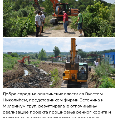
Добра сарадња општинских власти са Вулетом
Николићем, представником фирми Бетонина и
Миленијум груп, резултирала је отпочињању
реализације пројекта проширења речног корита и