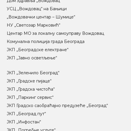
Дом здравља „Вождовац”
УСЦ „Вождовац“ на Бањици
„Вождовачки центар – Шумице“
НУ „Светозар Марковић“
Центар МO за локалну самоуправу Вождовац
Комунална полиција града Београда
ЈКП „Београдске електране“
ЈКП „Јавно осветљење“
ЈКП „Зеленило Београд“
ЈКП „Градске пијаце“
ЈКП „Градска чистоћа“
ЈКП „Паркинг сервис“
ЈКП Градско саобраћајно предузеће „Београд“
ЈКП „Београд пут“
ЈКП „Инфостан“
ЈКП „Погребне услуге“