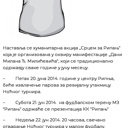
Наставља се хуманитарна акција „Срцем за Рипањ“
која је организована у оквиру манифестације „Дани
Милана Ђ. Милићевића“, који се традиционално
одржавју сваке године у јуну месецу.
– Петак 20. јуна 2014. године у центру Рипња,
биће извлачење парова за ревијалну утакмицу
Ноћног турнира.
– Субота 21. јун 2014. на фудбалском терену МЗ
“Рипањ“ одржаће се презентација КК “Рипањ“
– Недеља 22. јун 2014. 20 часова, свечано
отварање Ноћног турнира у малом фудбалу.