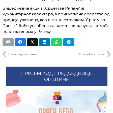
Вишедневна акција „Срцем за Рипањ“ је
хуманитарног карактера, а прикупљена средства од
продаје улазница, као и мајци са знаком “Срцем за
Рипањ” биће уплаћена на наменски рачун за помоћ
поплављенима у Рипњу.
Претходни чланак
Следећи чланак
ПРИЈЕМ КОД ПРЕДСЕДНИЦЕ
ОПШТИНЕ