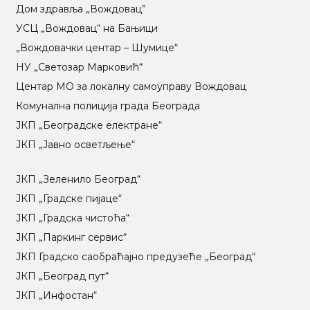
Дом здравља „Вождовац”
УСЦ „Вождовац“ на Бањици
„Вождовачки центар – Шумице“
НУ „Светозар Марковић“
Центар МO за локалну самоуправу Вождовац
Комунална полиција града Београда
ЈКП „Београдске електране“
ЈКП „Јавно осветљење“
ЈКП „Зеленило Београд“
ЈКП „Градске пијаце“
ЈКП „Градска чистоћа“
ЈКП „Паркинг сервис“
ЈКП Градско саобраћајно предузеће „Београд“
ЈКП „Београд пут“
ЈКП „Инфостан“