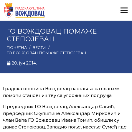
ГО ВОЖДОВАЦ ПОМАЖЕ
СТЕПОЈЕВАЦ
ПОЧЕТНА
/
ВЕСТИ
/
ГО ВОЖДОВАЦ ПОМАЖЕ СТЕПОЈЕВАЦ
20. јун 2014.
Градска општина Вождовац наставља са слањем
помоћи становништву са угрожених подручја.
Председник ГО Вождовац, Александар Савић,
председник Скупштине Александар Мирковић и
члан Већа ГО Вождовац Ивана Томић, обишли су
данас Степојевац, Западно поље, насеље Сумеђ где