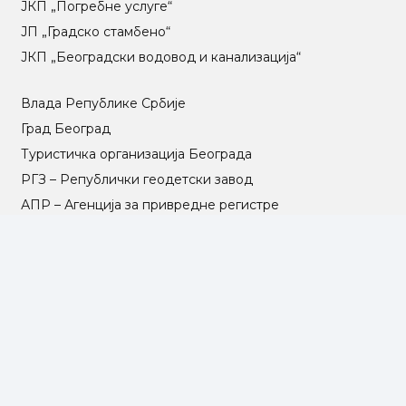
ЈКП „Погребне услуге“
ЈП „Градско стамбено“
ЈКП „Београдски водовод и канализација“
Влада Републике Србије
Град Београд
Туристичка организација Београда
РГЗ – Републички геодетски завод
АПР – Агенција за привредне регистре