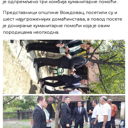
је одпремљено три комбија хуманитарне помоћи .
Представници општине Вождовац, посетили су и
шест најугроженијих домаћинстава, а повод посете
је донирање хуманитарне помоћи која је овим
породицама неопходна.