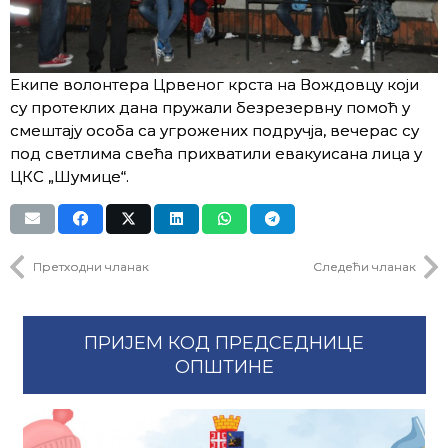
Екипе волонтера Црвеног крста на Вождовцу који
су протеклих дана пружали безрезервну помоћ у
смештају особа са угрожених подручја, вечерас су
под светлима свећа прихватили евакуисана лица у
ЦКС „Шумице“.
Претходни чланак
Следећи чланак
ПРИЈЕМ КОД ПРЕДСЕДНИЦЕ
ОПШТИНЕ