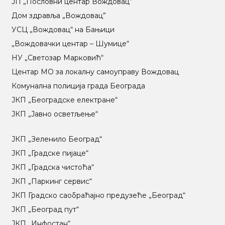
ЈП „Пословни центар Вождовац“
Дом здравља „Вождовац”
УСЦ „Вождовац“ на Бањици
„Вождовачки центар – Шумице“
НУ „Светозар Марковић“
Центар МO за локалну самоуправу Вождовац
Комунална полиција града Београда
ЈКП „Београдске електране“
ЈКП „Јавно осветљење“
ЈКП „Зеленило Београд“
ЈКП „Градске пијаце“
ЈКП „Градска чистоћа“
ЈКП „Паркинг сервис“
ЈКП Градско саобраћајно предузеће „Београд“
ЈКП „Београд пут“
ЈКП „Инфостан“