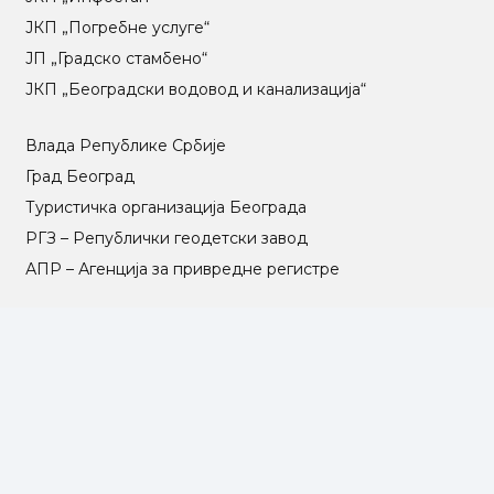
ЈКП „Погребне услуге“
ЈП „Градско стамбено“
ЈКП „Београдски водовод и канализација“
Влада Републике Србије
Град Београд
Туристичка организација Београда
РГЗ – Републички геодетски завод
АПР – Агенција за привредне регистре