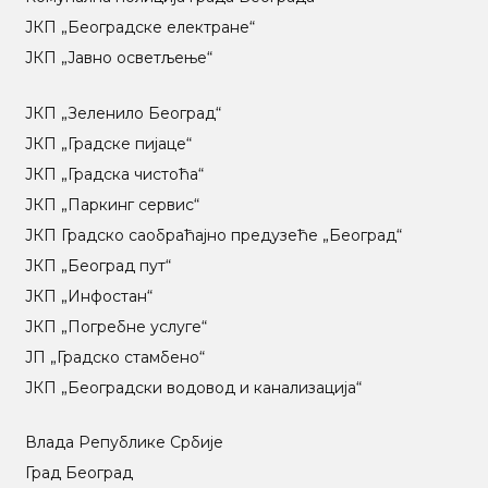
ЈКП „Београдске електране“
ЈКП „Јавно осветљење“
ЈКП „Зеленило Београд“
ЈКП „Градске пијаце“
ЈКП „Градска чистоћа“
ЈКП „Паркинг сервис“
ЈКП Градско саобраћајно предузеће „Београд“
ЈКП „Београд пут“
ЈКП „Инфостан“
ЈКП „Погребне услуге“
ЈП „Градско стамбено“
ЈКП „Београдски водовод и канализација“
Влада Републике Србије
Град Београд