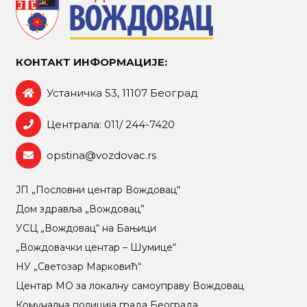
КОНТАКТ ИНФОРМАЦИЈЕ:
Устаничка 53, 11107 Београд
Централа: 011/ 244-7420
opstina@vozdovac.rs
ЈП „Пословни центар Вождовац“
Дом здравља „Вождовац”
УСЦ „Вождовац“ на Бањици
„Вождовачки центар – Шумице“
НУ „Светозар Марковић“
Центар МO за локалну самоуправу Вождовац
Комунална полиција града Београда