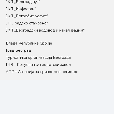
ЈКП „Београд пут“
ЈКП „Инфостан“
ЈКП „Погребне услуге“
ЈП „Градско стамбено“
ЈКП „Београдски водовод и канализација“
Влада Републике Србије
Град Београд
Туристичка организација Београда
РГЗ – Републички геодетски завод
АПР – Агенција за привредне регистре