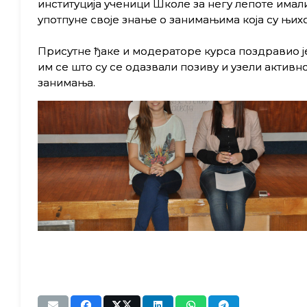
институцијa ученици Школе за негу лепоте има
употпуне своје знање о занимањима која су њихо
Присутне ђаке и модераторе курса поздравио 
им се што су се одазвали позиву и узели актив
занимања.