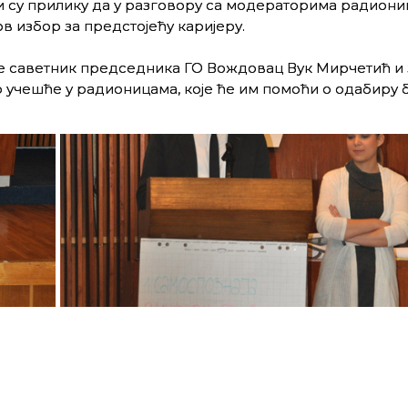
ли су прилику да у разговору са модераторима радиони
в избор за предстојећу каријеру.
је саветник председника ГО Вождовац Вук Мирчетић и 
но учешће у радионицама, које ће им помоћи о одабиру 