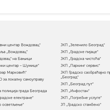
вни центар Вождовац“
ЈКП „Зеленило Београд“
вља „Вождовац”
ЈКП „Градске пијаце“
довац“ на Бањици
ЈКП „Градска чистоћа“
чки центар – Шумице“
ЈКП „Паркинг сервис“
озар Марковић“
ЈКП Градско саобраћајно 
„Београд“
 за локалну самоуправу
ц
ЈКП „Београд пут“
 полиција града Београда
ЈКП „Инфостан“
радске електране“
ЈКП „Погребне услуге“
о осветљење“
ЈП „Градско стамбено“