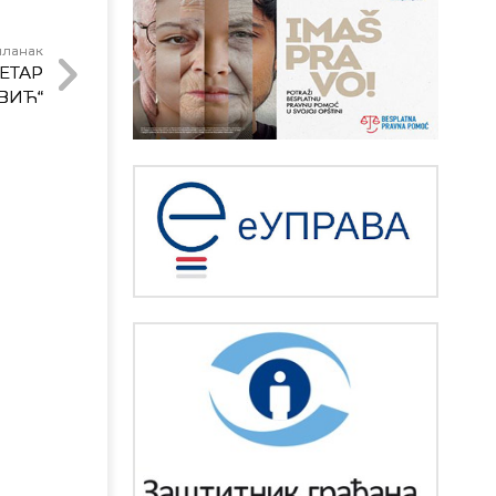
чланак
ЕТАР
ВИЋ“