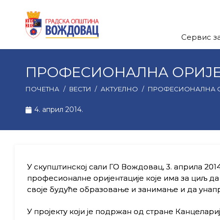
Сервис з
ПРОФЕСИОНАЛНА ОРИЈ
ПОЧЕТНА
/
ВЕСТИ
/
АКТУЕЛНО
/
ПРОФЕСИОНАЛНА О
4. април 2014.
У скупштинској сали ГО Вождовац, 3. априла 201
професионалне оријентације које има за циљ д
своје будуће образовање и занимање и да унапр
У пројекту који је подржан од стране Канцелар