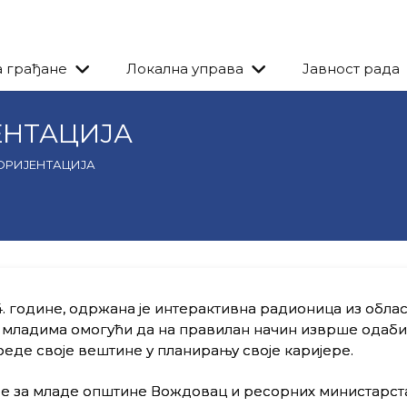
а грађане
Локална управа
Јавност рада
ЕНТАЦИЈА
РИЈЕНТАЦИЈА
4. године, одржанa је интерактивна радионица из обла
а младима омогући да на правилан начин изврше одаби
еде своје вештине у планирању своје каријере.
ије за младе општине Вождовац и ресорних министарст