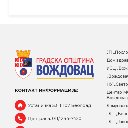
ЈП „Посло
Дом здра
УСЦ „Вож
„Вождова
НУ „Свет
КОНТАКТ ИНФОРМАЦИЈЕ:
Центар МO
Вождова
Устаничка 53, 11107 Београд
Комунална
ЈКП „Беог
Централа: 011/ 244-7420
ЈКП „Јавн