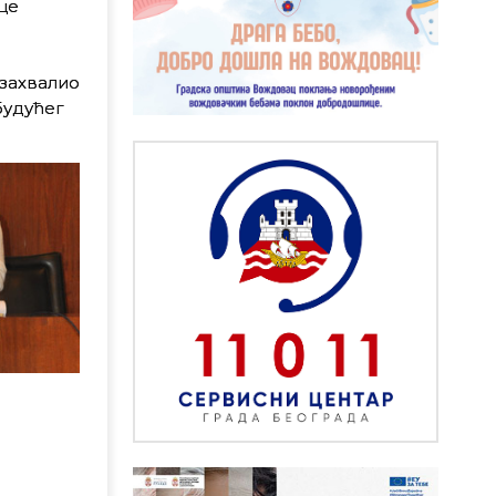
це
захвалио
будућег