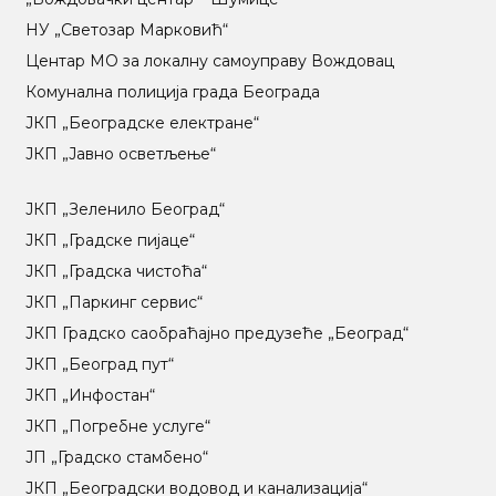
НУ „Светозар Марковић“
Центар МO за локалну самоуправу Вождовац
Комунална полиција града Београда
ЈКП „Београдске електране“
ЈКП „Јавно осветљење“
ЈКП „Зеленило Београд“
ЈКП „Градске пијаце“
ЈКП „Градска чистоћа“
ЈКП „Паркинг сервис“
ЈКП Градско саобраћајно предузеће „Београд“
ЈКП „Београд пут“
ЈКП „Инфостан“
ЈКП „Погребне услуге“
ЈП „Градско стамбено“
ЈКП „Београдски водовод и канализација“