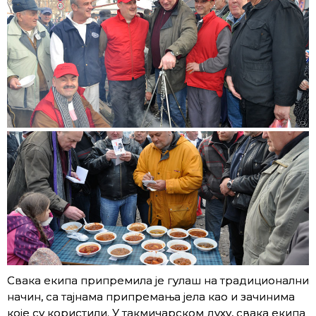
Свака екипа припремила је гулаш на традиционални
начин, са тајнама припремања јела као и зачинима
које су користили. У такмичарском духу, свака екипа