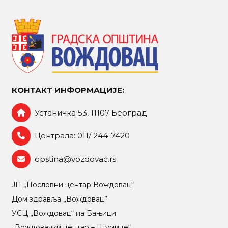
КОНТАКТ ИНФОРМАЦИЈЕ:
Устаничка 53, 11107 Београд
Централа: 011/ 244-7420
opstina@vozdovac.rs
ЈП „Пословни центар Вождовац“
Дом здравља „Вождовац”
УСЦ „Вождовац“ на Бањици
„Вождовачки центар – Шумице“