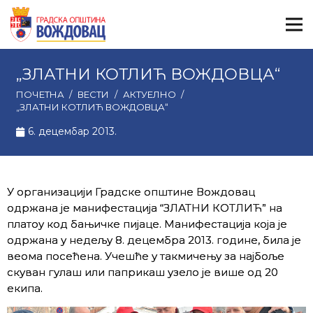
„ЗЛАТНИ КОТЛИЋ ВОЖДОВЦА“
ПОЧЕТНА
/
ВЕСТИ
/
АКТУЕЛНО
/
„ЗЛАТНИ КОТЛИЋ ВОЖДОВЦА“
6. децембар 2013.
У организацији Градске општине Вождовац
одржана је манифестација “ЗЛАТНИ КОТЛИЋ” на
платоу код бањичке пијацe. Манифестација којa je
одржана у недељу 8. децембра 2013. године, била је
веома посећена. Учешће у такмичењу за најбоље
скуван гулаш или паприкаш узело је више од 20
екипа.