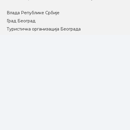
Влада Републике Србије
Град Београд
Туристичка организација Београда
РГЗ – Републички геодетски завод
АПР – Агенција за привредне регистре