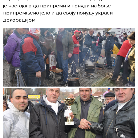
је настојала да припреми и понуди најбоље
припремљено јело и да своју понуду украси
декорацијом.