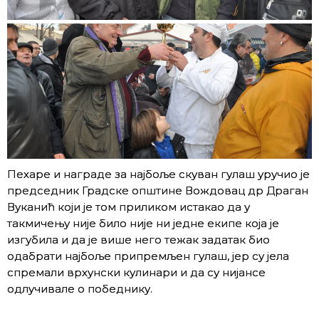
Пехаре и награде за најбоље скуван гулаш уручио је
председник Градске општине Вождовац др Драган
Вуканић који је том приликом истакао да у
такмичењу није било није ни једне екипе која је
изгубила и да је више него тежак задатак био
одабрати најбоље припремљен гулаш, јер су јела
спремали врхунски кулинари и да су нијансе
одлучивале о победнику.