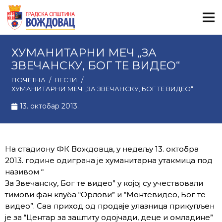
ХУМАНИТАРНИ МЕЧ „ЗА
ЗВЕЧАНСКУ, БОГ ТЕ ВИДЕО“
ПОЧЕТНА
/
ВЕСТИ
/
ХУМАНИТАРНИ МЕЧ „ЗА ЗВЕЧАНСКУ, БОГ ТЕ ВИДЕО“
13. октобар 2013.
На стадиону ФК Вождовца, у недељу 13. октобра
2013. године одиграна је хуманитарна утакмица под
називом “
За Звечанску, Бог те видео” у којој су учествовали
тимови фан клуба “Орлови” и “Монтевидео, Бог те
видео”. Сав приход од продаје улазница прикупљен
је за “Центар за заштиту одојчади, деце и омладине”