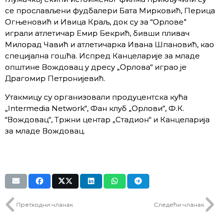
се прослављени фудбалери Бата Мирковић, Перица
Огњеновић и Ивица Краљ, док су за “Орлове”
играли атлетичар Емир Бекрић, бивши пливач
Милорад Чавић и атлетичарка Ивана Шпановић, као
специјална гошћа. Испред Канцеларије за младе
општине Вождовац у дресу „Орлова“ играо је
Драгомир Петронијевић.
Утакмицу су организовали продуцентска кућа
„Intermedia Network“, Фан клуб „Орлови“, Ф.К.
“Вождовац“, Тржни центар „Стадион“ и Канцеларија
за младе Вождовац.
Претходни чланак
Следећи чланак