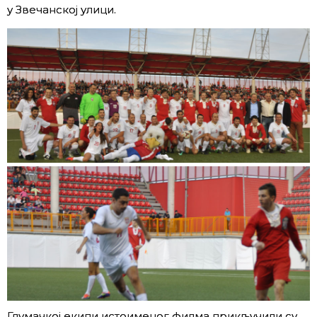
у Звечанској улици.
Глумачкој екипи истоименог филма прикључили су