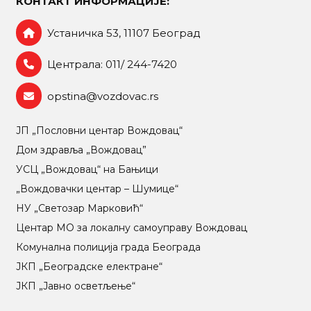
КОНТАКТ ИНФОРМАЦИЈЕ:
Устаничка 53, 11107 Београд
Централа: 011/ 244-7420
opstina@vozdovac.rs
ЈП „Пословни центар Вождовац“
Дом здравља „Вождовац”
УСЦ „Вождовац“ на Бањици
„Вождовачки центар – Шумице“
НУ „Светозар Марковић“
Центар МO за локалну самоуправу Вождовац
Комунална полиција града Београда
ЈКП „Београдске електране“
ЈКП „Јавно осветљење“