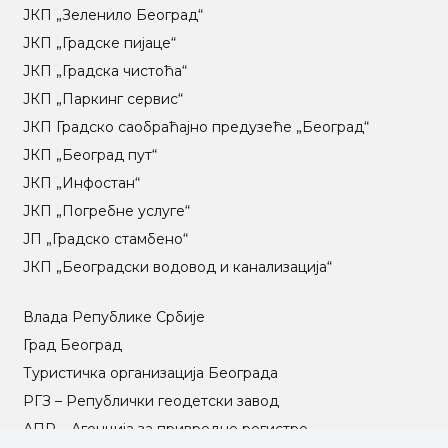
ЈКП „Зеленило Београд“
ЈКП „Градске пијаце“
ЈКП „Градска чистоћа“
ЈКП „Паркинг сервис“
ЈКП Градско саобраћајно предузеће „Београд“
ЈКП „Београд пут“
ЈКП „Инфостан“
ЈКП „Погребне услуге“
ЈП „Градско стамбено“
ЈКП „Београдски водовод и канализација“
Влада Републике Србије
Град Београд
Туристичка организација Београда
РГЗ – Републички геодетски завод
АПР – Агенција за привредне регистре