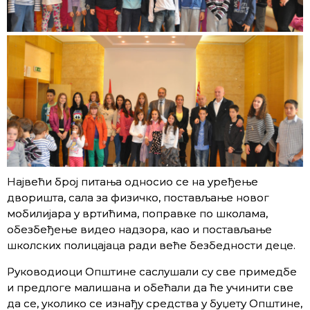
Највећи број питања односио се на уређење
дворишта, сала за физичко, постављање новог
мобилијара у вртићима, поправке по школама,
обезбеђење видео надзора, као и постављање
школских полицајаца ради веће безбедности деце.
Руководиоци Општине саслушали су све примедбе
и предлоге малишана и обећали да ће учинити све
да се, уколико се изнађу средства у буџету Општине,