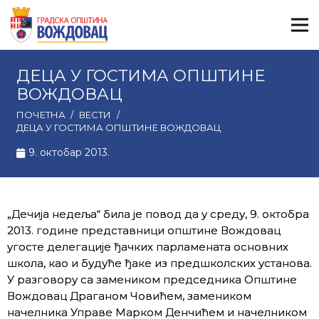
ДЕЦА У ГОСТИМА ОПШТИНЕ
ВОЖДОВАЦ
ПОЧЕТНА
/
ВЕСТИ
/
ДЕЦА У ГОСТИМА ОПШТИНЕ ВОЖДОВАЦ
9. октобар 2013.
„Дечијa недеља“ била је повод да у среду, 9. октобра
2013. године представници општине Вождовац
угосте делегације ђачких парламената основних
школа, као и будуће ђаке из предшколских установа.
У разговору са замеником председника Општине
Вождовац Драганом Човићем, замеником
начелника Управе Марком Денчићем и начелником