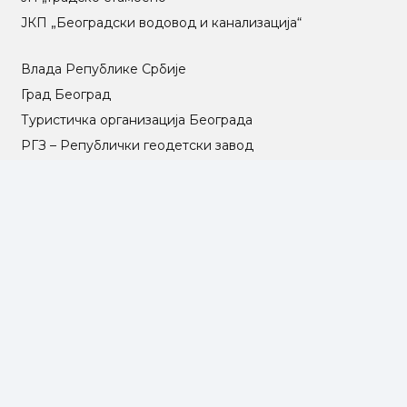
ЈКП „Београдски водовод и канализација“
Влада Републике Србије
Град Београд
Туристичка организација Београда
РГЗ – Републички геодетски завод
АПР – Агенција за привредне регистре