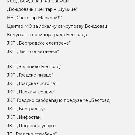
УСЦ „Вождовац“ на Бањици
„Вождовачки центар – Шумице“
НУ „Светозар Марковић“
Центар МO за локалну самоуправу Вождовац
Комунална полиција града Београда
ЈКП „Београдске електране“
ЈКП „Јавно осветљење“
ЈКП „Зеленило Београд“
ЈКП „Градске пијаце“
ЈКП „Градска чистоћа“
ЈКП „Паркинг сервис“
ЈКП Градско саобраћајно предузеће „Београд“
ЈКП „Београд пут“
ЈКП „Инфостан“
ЈКП „Погребне услуге“
ЈП „Градско стамбено“