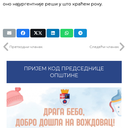
оно најургентније реши у што краћем року.
Претходни чланак
Следећи чланак
ПРИЈЕМ КОД ПРЕДСЕДНИЦЕ
ОПШТИНЕ