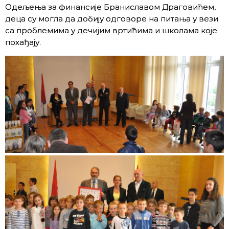
Одељења за финансије Браниславом Драговићем,
деца су могла да добију одговоре на питања у вези
са проблемима у дечијим вртићима и школама које
похађају.