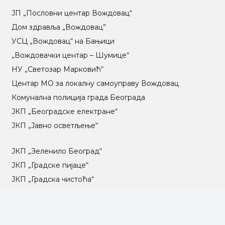
ЈП „Пословни центар Вождовац“
Дом здравља „Вождовац”
УСЦ „Вождовац“ на Бањици
„Вождовачки центар – Шумице“
НУ „Светозар Марковић“
Центар МO за локалну самоуправу Вождовац
Комунална полиција града Београда
ЈКП „Београдске електране“
ЈКП „Јавно осветљење“
ЈКП „Зеленило Београд“
ЈКП „Градске пијаце“
ЈКП „Градска чистоћа“
ЈКП „Паркинг сервис“
ЈКП Градско саобраћајно предузеће „Београд“
ЈКП „Београд пут“