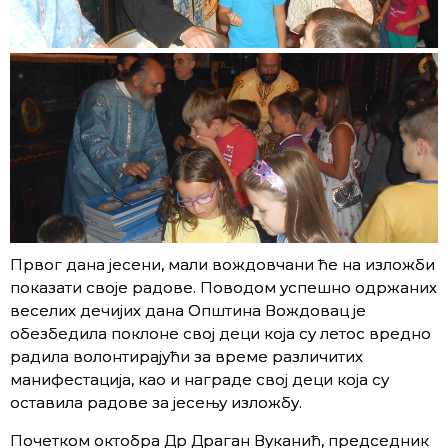
Првог дана јесени, мали вождовчани ће на изложби
показати своје радове. Поводом успешно одржаних
веселих дечијих дана Општина Вождовац је
обезбедила поклоне свој деци која су летос вредно
радила волонтирајући за време различитих
манифестација, као и награде свој деци која су
оставила радове за јесењу изложбу.
Почетком октобра Др Драган Вуканић, председник