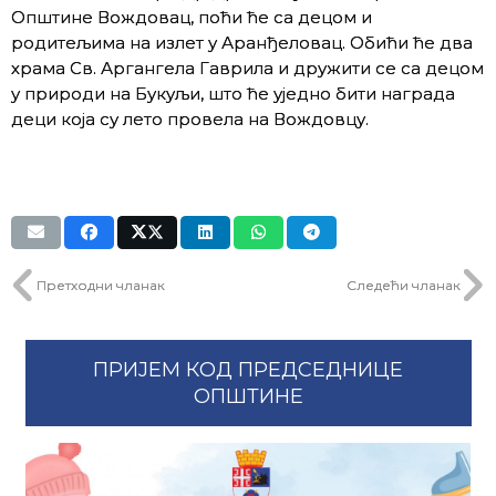
Општине Вождовац, поћи ће са децом и
родитељима на излет у Аранђеловац. Обићи ће два
храма Св. Аргангела Гаврила и дружити се са децом
у природи на Букуљи, што ће уједно бити награда
деци која су лето провела на Вождовцу.
Претходни чланак
Следећи чланак
ПРИЈЕМ КОД ПРЕДСЕДНИЦЕ
ОПШТИНЕ