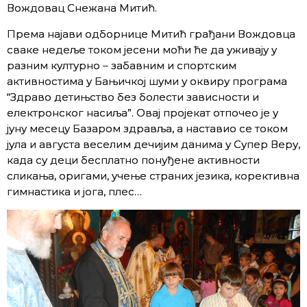
Вождовац Снежана Митић.
Према најави одборнице Митић грађани Вождовца
сваке недеље током јесени моћи ће да уживају у
разним културно – забавним и спортским
активностима у Бањичкој шуми у оквиру програма
“Здраво детињство без болести зависности и
електронског насиља”. Овај пројекат отпочео је у
јуну месецу Базаром здравља, а наставио се током
јула и августа веселим дечијим данима у Супер Веру,
када су деци бесплатно понуђене активности
сликања, оригами, учење страних језика, корективна
гимнастика и јога, плес…