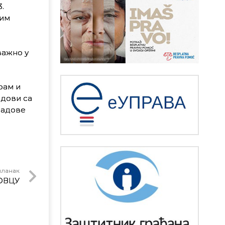
.
вим
важно у
рам и
адови са
радове
чланак
ОВЦУ