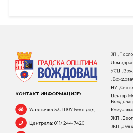
ЈП „Посло
Дом здра
УСЦ „Вож
„Вождова
НУ „Свет
КОНТАКТ ИНФОРМАЦИЈЕ:
Центар МO
Вождова
Устаничка 53, 11107 Београд
Комунална
ЈКП „Беог
Централа: 011/ 244-7420
ЈКП „Јавн