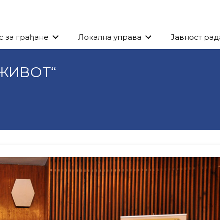
с за грађане
Локална управа
Јавност рад
 ЖИВОТ“