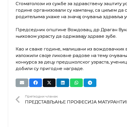
Стоматолози из сужбе за здравствену заштиту уст
године организовали су кампању, са циљем да 
родитељима укаже на значај очувања здравља ус
Председник општине Вождовац, др Драган Вукани
њиховом узрасту да одржавају здраве зубе.
Као и сваке године, малишани из вождовачких 
изложили своје ликовне радове на тему очувањ
конкурса за децу предшколског узраста, учени
добили су пригодне награде.
Претходни чланак
ПРЕДСТАВЉАЊЕ ПРОФЕСИЈА МАТУРАНТИ