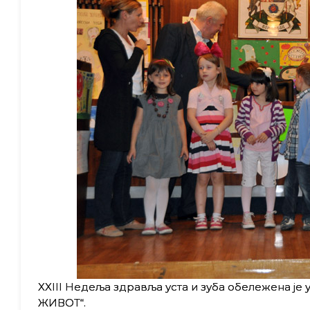
XXIII Недеља здравља уста и зуба обележена ј
ЖИВОТ“.