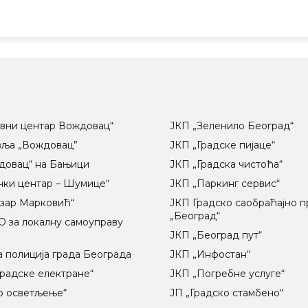
вни центар Вождовац“
ЈКП „Зеленило Београд“
вља „Вождовац”
ЈКП „Градске пијаце“
довац“ на Бањици
ЈКП „Градска чистоћа“
чки центар – Шумице“
ЈКП „Паркинг сервис“
озар Марковић“
ЈКП Градско саобраћајно 
„Београд“
 за локалну самоуправу
ц
ЈКП „Београд пут“
 полиција града Београда
ЈКП „Инфостан“
радске електране“
ЈКП „Погребне услуге“
о осветљење“
ЈП „Градско стамбено“