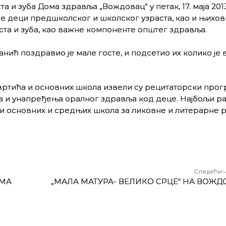
а и зуба Дома здравља „Вождовац” у петак, 17. маја 2013
се деци предшколског и школског узраста, као и њихо
та и зуба, као важне компоненте општег здравља.
ћ поздравио је мале госте, и подсетио их колико је 
вртића и основних школа извели су рецитаторски прог
а и унапређења оралног здравља код деце. Најбољи р
ци основних и средњих школа за ликовне и литерарне 
Следећи 
МА
„МАЛА МАТУРА- ВЕЛИКО СРЦЕ“ НА ВОЖД