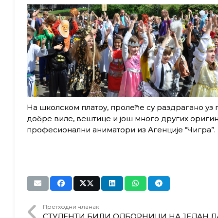
На школском платоу, пролеће су раздрагано уз п
добре виле, вештице и још много других ориги
професионални аниматори из Агенције “Чигра”.
Претходни чланак
СТУДЕНТИ БИЛИ ОДБОРНИЦИ НА ЈЕДАН Д