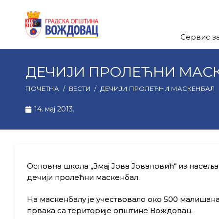
Сервис з
ДЕЧИЈИ ПРОЛЕЋНИ МАС
ПОЧЕТНА
/
ВЕСТИ
/
ДЕЧИЈИ ПРОЛЕЋНИ МАСКЕНБАЛ
14. мај 2013.
Основна школа „Змај Јова Јовановић“ из насеља
дечији пролећни маскенбал.
На маскенбалу је учествовало око 500 малишана
првака са територије општине Вождовац.