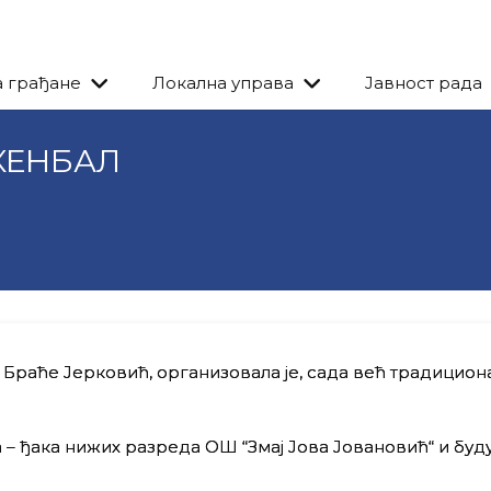
а грађане
Локална управа
Јавност рада
КЕНБАЛ
 Браће Јерковић, организовала је, сада већ традицион
 – ђака нижих разреда ОШ “Змај Јова Јовановић“ и буд