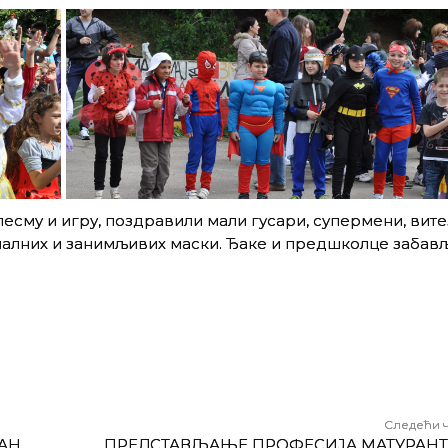
есму и игру, поздравили мали гусари, супермени, вите
налних и занимљивих маски. Ђаке и предшколце забављ
Следећи 
АН
ПРЕДСТАВЉАЊЕ ПРОФЕСИЈА МАТУРАН