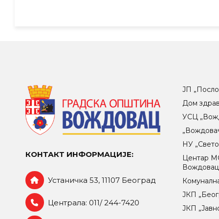
ЈП „Посло
Дом здра
УСЦ „Вож
„Вождова
НУ „Свет
КОНТАКТ ИНФОРМАЦИЈЕ:
Центар МO
Вождова
Устаничка 53, 11107 Београд
Комунална
ЈКП „Беог
Централа: 011/ 244-7420
ЈКП „Јавн