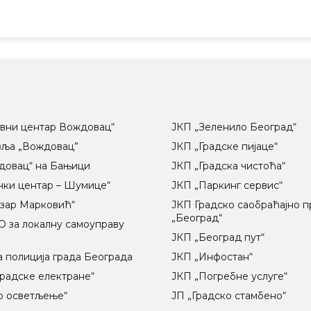
вни центар Вождовац“
ЈКП „Зеленило Београд“
вља „Вождовац”
ЈКП „Градске пијаце“
довац“ на Бањици
ЈКП „Градска чистоћа“
чки центар – Шумице“
ЈКП „Паркинг сервис“
озар Марковић“
ЈКП Градско саобраћајно 
„Београд“
 за локалну самоуправу
ц
ЈКП „Београд пут“
 полиција града Београда
ЈКП „Инфостан“
радске електране“
ЈКП „Погребне услуге“
о осветљење“
ЈП „Градско стамбено“