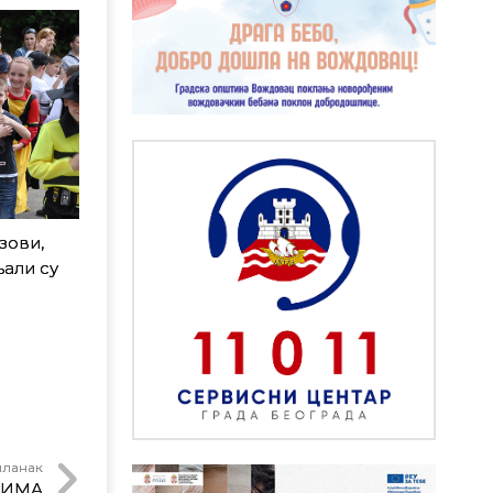
зови,
али су
чланак
ТИМА