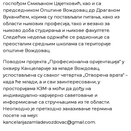
госпођом Смиљаном Цвјетковић, као и са
председником Општине Вождовац др Драганом
Вуканићем, којима су постављали питања, како из
области њихових професија, тако и везано за
њихово доба студирања и њихове факултете.
Следећих недеља одржаће се радионице са
преосталим средњим школама са територије
општине Вождовац.
Поводом пројекта „Професионална оријентација“ у
оквиру Канцеларије за младе Вождовац,
успостављена су сваког четвртка „Отворена врата“ –
када ће млади, а и сви заинтересовани, у
просторијама КЗМ-а моћи да дођу на
индивидуално-каријерно саветовање и
информисање са стручњацима из те области.
Неопходно је претходно заказивање термина
посете на мејл:
kancelarijazamladevozdovac@gmail.com.