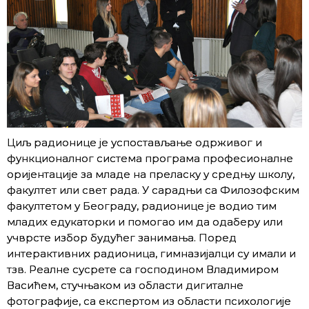
Циљ радионице је успостављање одрживог и
функционалног система програма професионалне
оријентације за младе на преласку у средњу школу,
факултет или свет рада. У сарадњи са Филозофским
факултетом у Београду, радионице је водио тим
младих едукаторки и помогао им да одаберу или
учврсте избор будућег занимања. Поред
интерактивних радионица, гимназијалци су имали и
тзв. Реалне сусрете са господином Владимиром
Васићем, стучњаком из области дигиталне
фотографије, са експертом из области психологије