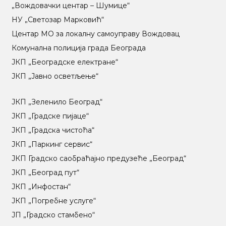
„Вождовачки центар – Шумице“
НУ „Светозар Марковић“
Центар МO за локалну самоуправу Вождовац
Комунална полиција града Београда
ЈКП „Београдске електране“
ЈКП „Јавно осветљење“
ЈКП „Зеленило Београд“
ЈКП „Градске пијаце“
ЈКП „Градска чистоћа“
ЈКП „Паркинг сервис“
ЈКП Градско саобраћајно предузеће „Београд“
ЈКП „Београд пут“
ЈКП „Инфостан“
ЈКП „Погребне услуге“
ЈП „Градско стамбено“