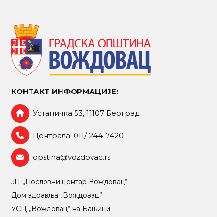
КОНТАКТ ИНФОРМАЦИЈЕ:
Устаничка 53, 11107 Београд
Централа: 011/ 244-7420
opstina@vozdovac.rs
ЈП „Пословни центар Вождовац“
Дом здравља „Вождовац”
УСЦ „Вождовац“ на Бањици