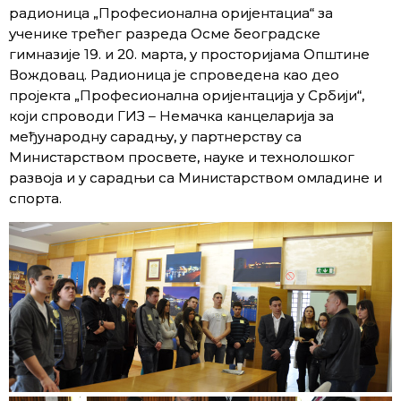
радионица „Професионална оријентациа“ за
ученике трећег разреда Осме београдске
гимназије 19. и 20. марта, у просторијама Општине
Вождовац. Радионица је спроведена као део
пројекта „Професионална оријентација у Србији“,
који спроводи ГИЗ – Немачка канцеларија за
међународну сарадњу, у партнерству са
Министарством просвете, науке и технолошког
развоја и у сарадњи са Министарством омладине и
спорта.