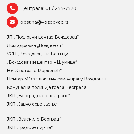
Централа: 011/ 244-7420
opstina@vozdovac.rs
ЈП „Пословни центар Вождовац“
Дом здравља „Вождовац”
УСЦ „Вождовац“ на Бањици
„Вождовачки центар – Шумице“
НУ „Светозар Марковић“
Центар МO за локалну самоуправу Вождовац
Комунална полиција града Београда
ЈКП „Београдске електране“
ЈКП „Јавно осветљење“
ЈКП „Зеленило Београд“
ЈКП „Градске пијаце“