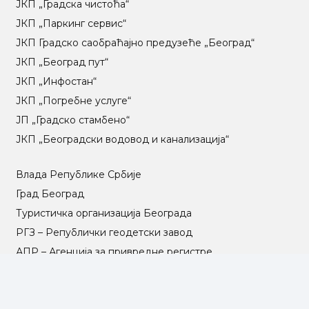
ЈКП „Градска чистоћа“
ЈКП „Паркинг сервис“
ЈКП Градско саобраћајно предузеће „Београд“
ЈКП „Београд пут“
ЈКП „Инфостан“
ЈКП „Погребне услуге“
ЈП „Градско стамбено“
ЈКП „Београдски водовод и канализација“
Влада Републике Србије
Град Београд
Туристичка организација Београда
РГЗ – Републички геодетски завод
АПР – Агенција за привредне регистре