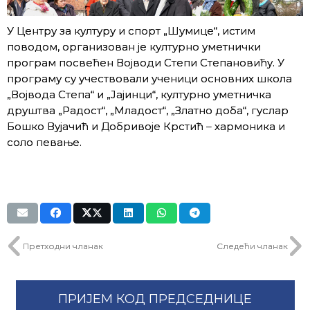
У Центру за културу и спорт „Шумице“, истим
поводом, организован је културно уметнички
програм посвећен Војводи Степи Степановићу. У
програму су учествовали ученици основних школа
„Војвода Степа“ и „Јајинци“, културно уметничка
друштва „Радост“, „Младост“, „Златно доба“, гуслар
Бошко Вујачић и Добривоје Крстић – хармоника и
соло певање.
Претходни чланак
Следећи чланак
ПРИЈЕМ КОД ПРЕДСЕДНИЦЕ