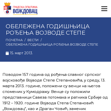
ОБЕЛЕЖЕНА ГОДИШЊИЦА
РОЂЕЊА ВОЈВОДЕ СТЕПЕ
ПОЧЕТНА
/
ВЕСТИ
/
ОБЕЛЕЖЕНА ГОДИШЊИЦА РОЂЕЊА ВОЈВОДЕ СТЕПЕ
15. март 2013.
Поводом 157 година од рођења славног српског
војсковође Војводе Степе Степановића, у среду, 13.
марта 2013. године, положени су венци на његов
споменик у Кумодражу. Венце су положили
представници Савеза потомака и ратника Србије од
1912 – 1920. године Војвода Степа Степановић
„Вождовац“, као и Драган Човић, заменик