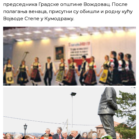
председника Градске општине Вождовац. После
полагања венаца, присутни су обишли и родну кућу
Војводе Степе у Кумодражу.