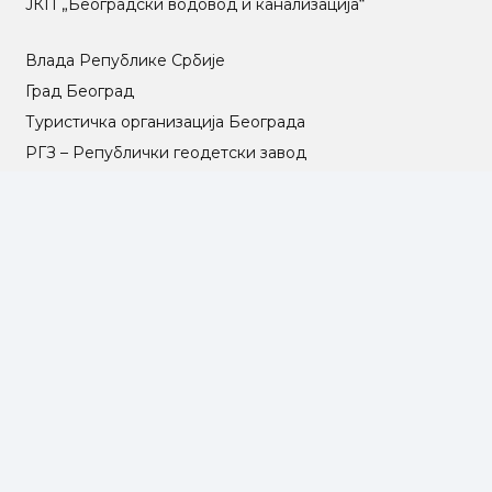
ЈКП „Београдски водовод и канализација“
Влада Републике Србије
Град Београд
Туристичка организација Београда
РГЗ – Републички геодетски завод
АПР – Агенција за привредне регистре