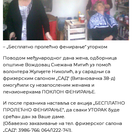
– „Бесплатно пролећно фенирање“ уторком
Поводом међународног дана жена, одборница
општине Вождовац Снежана Митић уз помоћ
волонтера Жулијете Николић, а у сарадњи са
фризерским салоном „САД“ (Витановачка 38-д)
омогућили су незапосленим женама и
пензионеркама ПОКЛОН ФЕНИРАЊЕ.
И после празника наставља се акција „БЕСПЛАТНО
ПРОЛЕЋНО ФЕНИРАЊЕ“, да сваки УТОРАК буде
срећан дан за Ваше даме.
(Обавезно заказивање на тел. фризерског салона
„САД“: 3986-766; 064/1222-741).