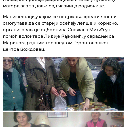
материјала за даљи рад чланица радионице.
Манифестацију којом се подржава креативност и
омогућава да се старији осећају лепше и корисно,
организовала је одборница Снежана Митић уз
помоћ волонтера Лидије Рајковић, у сарадњи са
Марином, радним терапеутом Геронтолошког
центра Вождовац.