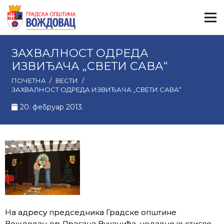
ЗАХВАЛНОСТ ОДРЕДА
ИЗВИЂАЧА „СВЕТИ САВА“
ПОЧЕТНА
/
ВЕСТИ
/
ЗАХВАЛНОСТ ОДРЕДА ИЗВИЂАЧА „СВЕТИ САВА“
20. фебруар 2013.
На адресу председника Градске општине
Вождовац др Драгана Вуканића, недавно је стигло