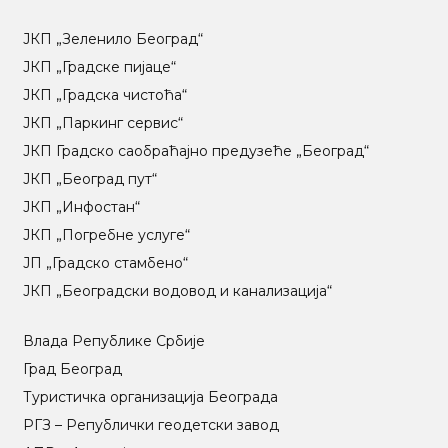
ЈКП „Зеленило Београд“
ЈКП „Градске пијаце“
ЈКП „Градска чистоћа“
ЈКП „Паркинг сервис“
ЈКП Градско саобраћајно предузеће „Београд“
ЈКП „Београд пут“
ЈКП „Инфостан“
ЈКП „Погребне услуге“
ЈП „Градско стамбено“
ЈКП „Београдски водовод и канализација“
Влада Републике Србије
Град Београд
Туристичка организација Београда
РГЗ – Републички геодетски завод