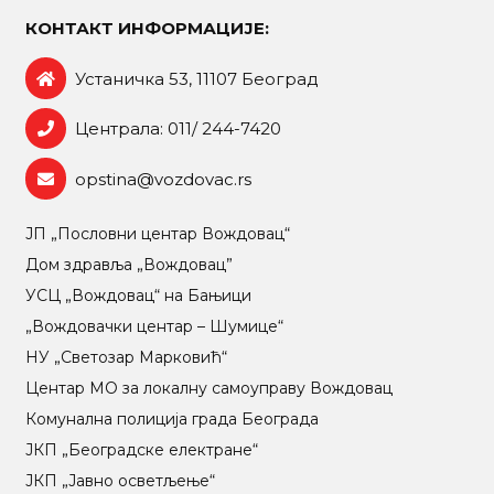
КОНТАКТ ИНФОРМАЦИЈЕ:
Устаничка 53, 11107 Београд
Централа: 011/ 244-7420
opstina@vozdovac.rs
ЈП „Пословни центар Вождовац“
Дом здравља „Вождовац”
УСЦ „Вождовац“ на Бањици
„Вождовачки центар – Шумице“
НУ „Светозар Марковић“
Центар МO за локалну самоуправу Вождовац
Комунална полиција града Београда
ЈКП „Београдске електране“
ЈКП „Јавно осветљење“