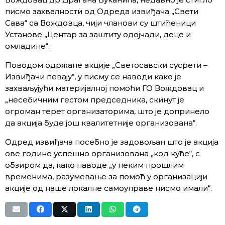
писмо захвалности од Одреда извиђача „Свети
Сава“ са Вождовца, чији чланови су штићеници
Установе „Центар за заштиту одојчади, деце и
омладине“.
Поводом одржане акције „Светосавски сусрети –
Извиђачи певају“, у писму се наводи како је
захваљујући материјалној помоћи ГО Вождовац и
„несебичним гестом председника, скинут је
огроман терет организаторима, што је допринело
да акција буде још квалитетније организована“.
Одред извиђача посебно је задовољан што је акција
ове године успешно организована „код куће“, с
обзиром да, како наводе „у неким прошлим
временима, разумевање за помоћ у организацији
акције од наше локалне самоуправе нисмо имали“.