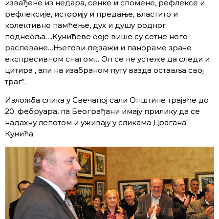
извађене из недара, сенке и спомене, рефлексе и
рефлексије, историју и предање, властито и
колективно памћење, дух и душу родног
поднебља….Кунићеве боје више су сетне него
распеване…Његови пејзажи и панораме зраче
експресивном снагом… Он се не устеже да следи и
цитира , али на изабраном путу вазда оставља свој
траг“.
Изложба слика у Свечаној сали Општине трајаће до
20. фебруара, па Београђани имају прилику да се
надахну лепотом и уживају у сликама Драгана
Кунића.