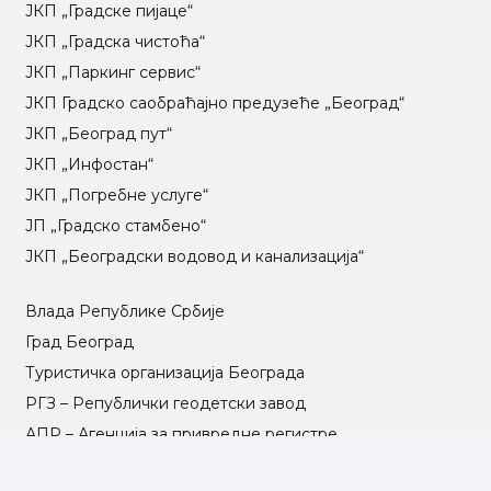
ЈКП „Градске пијаце“
ЈКП „Градска чистоћа“
ЈКП „Паркинг сервис“
ЈКП Градско саобраћајно предузеће „Београд“
ЈКП „Београд пут“
ЈКП „Инфостан“
ЈКП „Погребне услуге“
ЈП „Градско стамбено“
ЈКП „Београдски водовод и канализација“
Влада Републике Србије
Град Београд
Туристичка организација Београда
РГЗ – Републички геодетски завод
АПР – Агенција за привредне регистре