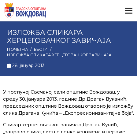
ИЗЛОЖБА СЛИКАРА
ХЕРЦЕГОВАЧКОГ ЗАВИЧАЈА
ПОЧЕТНА
/
ВЕСТИ
/
ИЗЛОЖБА СЛИКАРА ХЕРЦЕГОВАЧКОГ ЗАВИЧАЈА
28. јануар 2013.
У препуној Свечаној сали општине Вождовац, у
среду 30. јануара 2013. године Др Драган Вуканић,
председник општине Вождовац отворио је изложбу
слика Драгана Кунића – „Експресионизам-тајне боја“.
Сликар херцеговачког завичаја Драган Кунић,
„заправо слика, светле сенке успомена и пејзаже