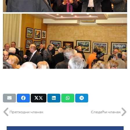
Претходни чланак
Следећи чланак