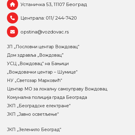
Устаничка 53, 11107 Београд
Централа: 011/ 244-7420
opstina@vozdovac.rs
ЈП „Пословни центар Вождовац“
Дом здравља „Вождовац”
УСЦ „Вождовац“ на Бањици
„Вождовачки центар – Шумице“
НУ „Светозар Марковић“
Центар МO за локалну самоуправу Вождовац
Комунална полиција града Београда
ЈКП „Београдске електране“
ЈКП „Јавно осветљење“
ЈКП „Зеленило Београд“