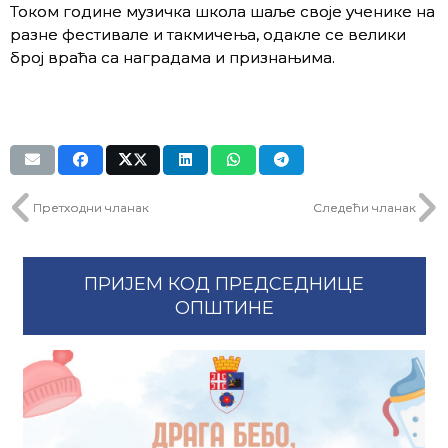
Током године музичка школа шаље своје ученике на
разне фестивале и такмичења, одакле се велики
број враћа са наградама и признањима.
Претходни чланак
Следећи чланак
ПРИЈЕМ КОД ПРЕДСЕДНИЦЕ
ОПШТИНЕ