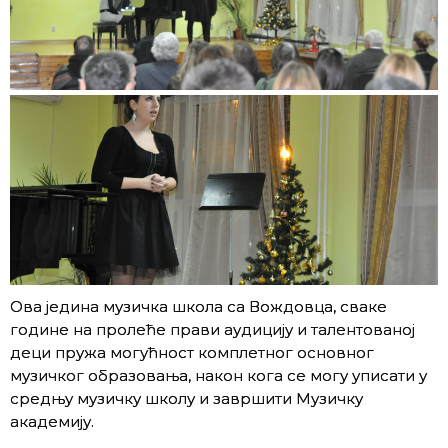
Ова једина музичка школа са Вождовца, сваке
године на пролеће прави аудицију и талентованој
деци пружа могућност комплетног основног
музичког образовања, након кога се могу уписати у
средњу музичку школу и завршити Музичку
академију.