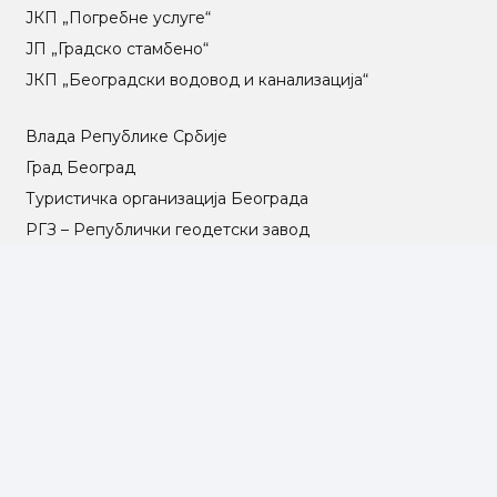
ЈКП „Погребне услуге“
ЈП „Градско стамбено“
ЈКП „Београдски водовод и канализација“
Влада Републике Србије
Град Београд
Туристичка организација Београда
РГЗ – Републички геодетски завод
АПР – Агенција за привредне регистре