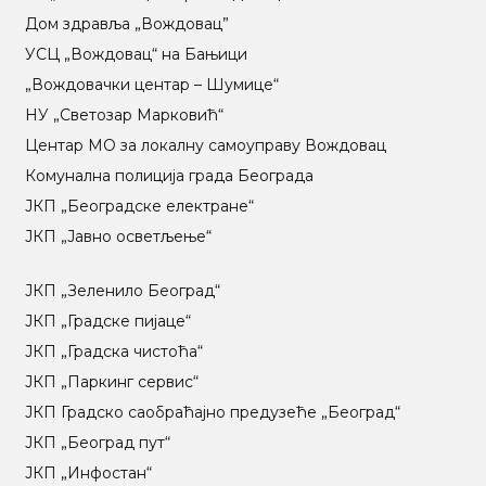
Дом здравља „Вождовац”
УСЦ „Вождовац“ на Бањици
„Вождовачки центар – Шумице“
НУ „Светозар Марковић“
Центар МO за локалну самоуправу Вождовац
Комунална полиција града Београда
ЈКП „Београдске електране“
ЈКП „Јавно осветљење“
ЈКП „Зеленило Београд“
ЈКП „Градске пијаце“
ЈКП „Градска чистоћа“
ЈКП „Паркинг сервис“
ЈКП Градско саобраћајно предузеће „Београд“
ЈКП „Београд пут“
ЈКП „Инфостан“