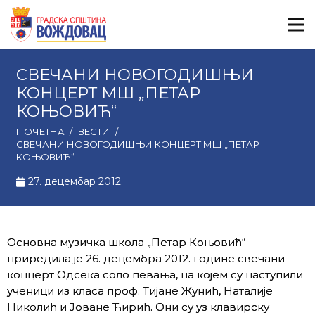
СВЕЧАНИ НОВОГОДИШЊИ
КОНЦЕРТ МШ „ПЕТАР
КОЊОВИЋ“
ПОЧЕТНА
/
ВЕСТИ
/
СВЕЧАНИ НОВОГОДИШЊИ КОНЦЕРТ МШ „ПЕТАР
КОЊОВИЋ“
27. децембар 2012.
Основна музичка школа „Петар Коњовић“
приредила је 26. децембра 2012. године свечани
концерт Одсека соло певања, на којем су наступили
ученици из класа проф. Тијане Жунић, Наталије
Николић и Јоване Ћирић. Они су уз клавирску