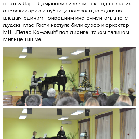
пратњу Дарје Дамјановић извели неке од познатих
оперских арија и публици показали да одлично
владају јединим природним инструментом, а то је
људски глас. Гости наступа били су хор и оркестар
МШ „Петар Коњовић“ под диригентском палицом
Милице Тишме.