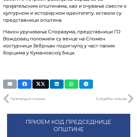
пријатељским општинама, као и очување свести о
културном и историјском идентитету, истакли су
представници општина.
Након уручивања Споразума, представници ГО
Вождовац положили су венце на Спомен
костурници Зебрњак подигнутој у част палим
борцима у Кумановској бици.
Претходни чланак
Следећи чланак
ПРИЈЕМ КОД ПРЕДСЕДНИЦЕ
ОПШТИНЕ