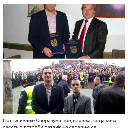
Потписивање Споразума представља чин јачања
свести о потреби развијања сарадње са