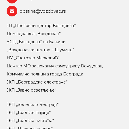
opstina@vozdovac.rs
ЈП „Пословни центар Вождовац“
Дом здравља „Вождовац”
УСЦ „Вождовац“ на Бањици
„Вождовачки центар – Шумице“
НУ „Светозар Марковић“
Центар МO за локалну самоуправу Вождовац
Комунална полиција града Београда
ЈКП „Београдске електране“
ЈКП „Јавно осветљење“
ЈКП „Зеленило Београд“
ЈКП „Градске пијаце“
ЈКП „Градска чистоћа“
ЈКП „Паркинг сервис“