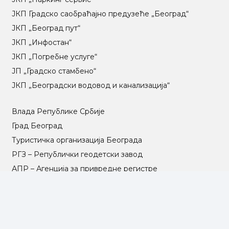
ЈКП Градско саобраћајно предузеће „Београд“
ЈКП „Београд пут“
ЈКП „Инфостан“
ЈКП „Погребне услуге“
ЈП „Градско стамбено“
ЈКП „Београдски водовод и канализација“
Влада Републике Србије
Град Београд
Туристичка организација Београда
РГЗ – Републички геодетски завод
АПР – Агенција за привредне регистре