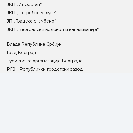
ЈКП „Инфостан“
ЈКП „Погребне услуге“
ЈП „Градско стамбено“
ЈКП „Београдски водовод и канализација“
Влада Републике Србије
Град Београд
Туристичка организација Београда
РГЗ – Републички геодетски завод
АПР – Агенција за привредне регистре