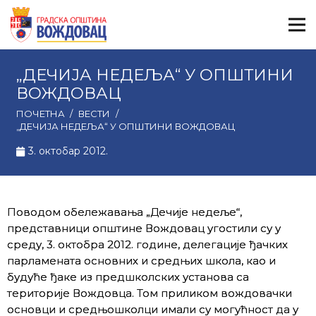
„ДЕЧИЈА НЕДЕЉА“ У ОПШТИНИ
ВОЖДОВАЦ
ПОЧЕТНА
/
ВЕСТИ
/
„ДЕЧИЈА НЕДЕЉА“ У ОПШТИНИ ВОЖДОВАЦ
3. октобар 2012.
Поводом обележавања „Дечије недеље“,
представници општине Вождовац угостили су у
среду, 3. октобра 2012. године, делегације ђачких
парламената основних и средњих школа, као и
будуће ђаке из предшколских установа са
територије Вождовца. Том приликом вождовачки
основци и средњошколци имали су могућност да у