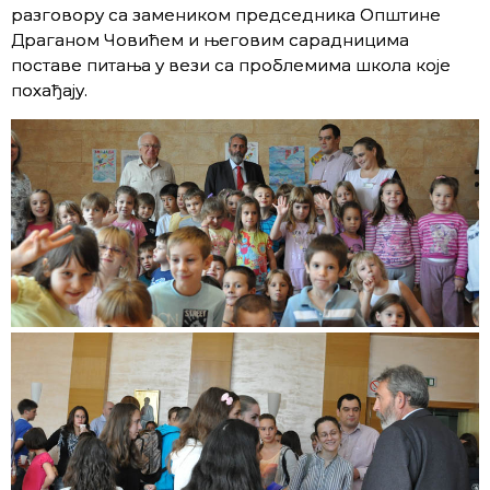
разговору са замеником председника Општине
Драганом Човићем и његовим сарадницима
поставе питања у вези са проблемима школа које
похађају.