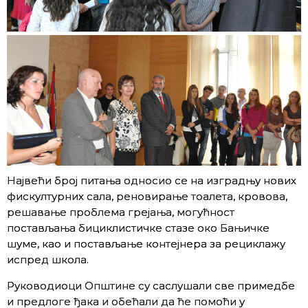
Највећи број питања односио се на изградњу нових
фискултурних сала, реновирање тоалета, кровова,
решавање проблема грејања, могућност
постављања бициклистичке стазе око Бањичке
шуме, као и постављање контејнера за рециклажу
испред школа.
Руководиоци Општине су саслушали све примедбе
и предлоге ђака и обећали да ће помоћи у