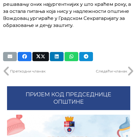
решавању оних најургентнијих у што краћем року, а
за остала питања која нису у надлежности општине
Вождовац ургираће у Градском Секратаријату за
образовање и дечју заштиту.
Претходни чланак
Следећи чланак
ПРИЈЕМ КОД ПРЕДСЕДНИЦЕ
ОПШТИНЕ