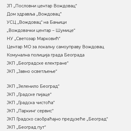
ЈП „Пословни центар Вождовац“
Дом здравља „Вождовац”
УСЦ „Вождовац“ на Бањици
„Вождовачки центар – Шумице“
НУ „Светозар Марковић“
Центар МO за локалну самоуправу Вождовац
Комунална полиција града Београда
ЈКП „Београдске електране“
ЈКП „Јавно осветљење“
ЈКП „Зеленило Београд“
ЈКП „Градске пијаце“
ЈКП „Градска чистоћа“
ЈКП „Паркинг сервис“
ЈКП Градско саобраћајно предузеће „Београд“
ЈКП „Београд пут“