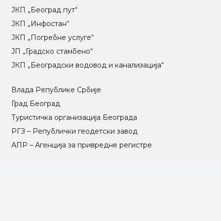
ЈКП „Београд пут“
ЈКП „Инфостан“
ЈКП „Погребне услуге“
ЈП „Градско стамбено“
ЈКП „Београдски водовод и канализација“
Влада Републике Србије
Град Београд
Туристичка организација Београда
РГЗ – Републички геодетски завод
АПР – Агенција за привредне регистре