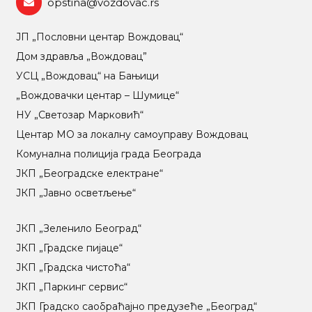
opstina@vozdovac.rs
ЈП „Пословни центар Вождовац“
Дом здравља „Вождовац”
УСЦ „Вождовац“ на Бањици
„Вождовачки центар – Шумице“
НУ „Светозар Марковић“
Центар МO за локалну самоуправу Вождовац
Комунална полиција града Београда
ЈКП „Београдске електране“
ЈКП „Јавно осветљење“
ЈКП „Зеленило Београд“
ЈКП „Градске пијаце“
ЈКП „Градска чистоћа“
ЈКП „Паркинг сервис“
ЈКП Градско саобраћајно предузеће „Београд“