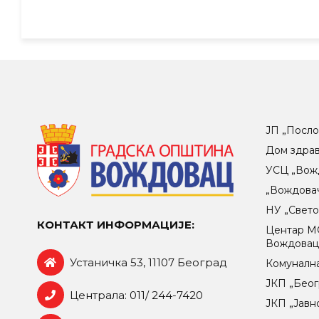
ЈП „Посло
Дом здра
УСЦ „Вож
„Вождова
НУ „Свет
КОНТАКТ ИНФОРМАЦИЈЕ:
Центар МO
Вождова
Устаничка 53, 11107 Београд
Комунална
ЈКП „Беог
Централа: 011/ 244-7420
ЈКП „Јавн