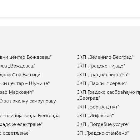
вни центар Вождовац“
ЈКП „Зеленило Београд“
вља „Вождовац”
ЈКП „Градске пијаце“
довац“ на Бањици
ЈКП „Градска чистоћа“
чки центар – Шумице“
ЈКП „Паркинг сервис“
озар Марковић“
ЈКП Градско саобраћајно 
„Београд“
 за локалну самоуправу
ц
ЈКП „Београд пут“
 полиција града Београда
ЈКП „Инфостан“
радске електране“
ЈКП „Погребне услуге“
о осветљење“
ЈП „Градско стамбено“