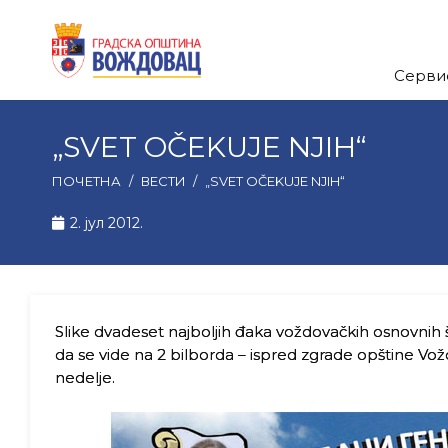
Серви
„SVET OČEKUJE NJIH“
ПОЧЕТНА
/
ВЕСТИ
/
„SVET OČEKUJE NJIH“
2. јул 2012.
Slike dvadeset najboljih đaka voždovačkih osnovnih 
da se vide na 2 bilborda – ispred zgrade opštine Vožd
nedelje.