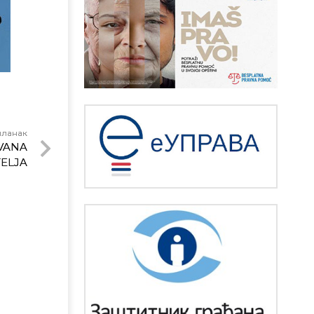
чланак
OVANA
TELJA