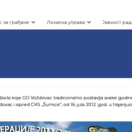
с за грађане
Локална управа
Јавност рад
škola koje GO Voždovac tradicionalno postavlja svake godin
ovac i ispred CKS „Šumice“, od 16. jula 2012. god. u trajanju