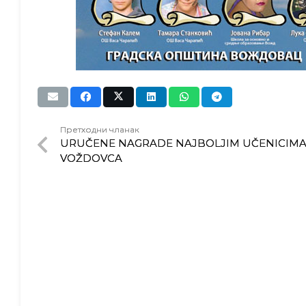
Претходни чланак
URUČENE NAGRADE NAJBOLJIM UČENICIMA
VOŽDOVCA