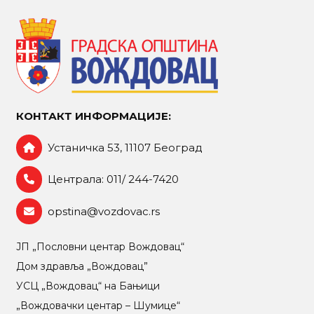
КОНТАКТ ИНФОРМАЦИЈЕ:
Устаничка 53, 11107 Београд
Централа: 011/ 244-7420
opstina@vozdovac.rs
ЈП „Пословни центар Вождовац“
Дом здравља „Вождовац”
УСЦ „Вождовац“ на Бањици
„Вождовачки центар – Шумице“