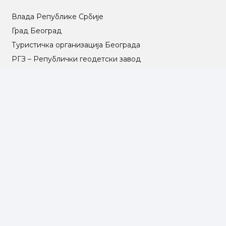
Влада Републике Србије
Град Београд
Туристичка организација Београда
РГЗ – Републички геодетски завод
АПР – Агенција за привредне регистре
©2025 Opština Voždovac. Designed by
NEXT VISION