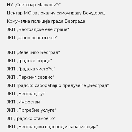
НУ „Светозар Марковић“
Центар МO за локалну самоуправу Вождовац
Комунална полиција града Београда
ЈКП „Београдске електране“
ЈКП „Јавно осветљење“
ЈКП „Зеленило Београд“
ЈКП „Градске пијаце“
ЈКП „Градска чистоћа“
ЈКП „Паркинг сервис“
ЈКП Градско саобраћајно предузеће „Београд“
ЈКП „Београд пут“
ЈКП „Инфостан“
ЈКП „Погребне услуге“
ЈП „Градско стамбено“
ЈКП „Београдски водовод и канализација“