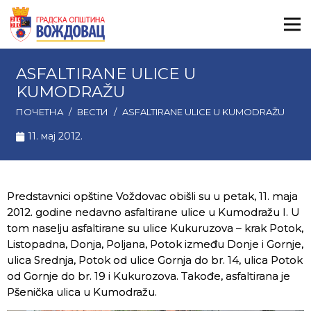
ASFALTIRANE ULICE U
KUMODRAŽU
ПОЧЕТНА
/
ВЕСТИ
/
ASFALTIRANE ULICE U KUMODRAŽU
11. мај 2012.
Predstavnici opštine Voždovac obišli su u petak, 11. maja
2012. godine nedavno asfaltirane ulice u Kumodražu I. U
tom naselju asfaltirane su ulice Kukuruzova – krak Potok,
Listopadna, Donja, Poljana, Potok između Donje i Gornje,
ulica Srednja, Potok od ulice Gornja do br. 14, ulica Potok
od Gornje do br. 19 i Kukurozova. Takođe, asfaltirana je
Pšenička ulica u Kumodražu.