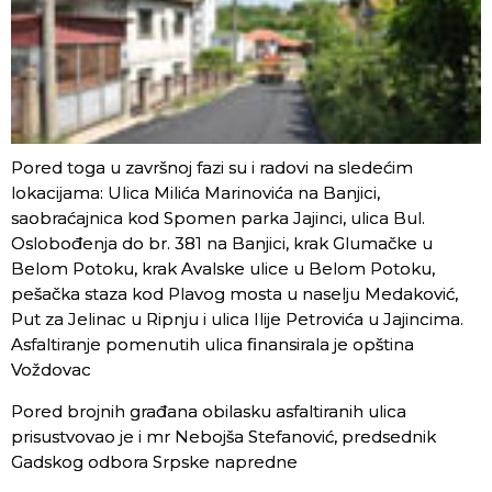
Pored toga u završnoj fazi su i radovi na sledećim
lokacijama: Ulica Milića Marinovića na Banjici,
saobraćajnica kod Spomen parka Jajinci, ulica Bul.
Oslobođenja do br. 381 na Banjici, krak Glumačke u
Belom Potoku, krak Avalske ulice u Belom Potoku,
pešačka staza kod Plavog mosta u naselju Medaković,
Put za Jelinac u Ripnju i ulica Ilije Petrovića u Jajincima.
Asfaltiranje pomenutih ulica finansirala je opština
Voždovac
Pored brojnih građana obilasku asfaltiranih ulica
prisustvovao je i mr Nebojša Stefanović, predsednik
Gadskog odbora Srpske napredne