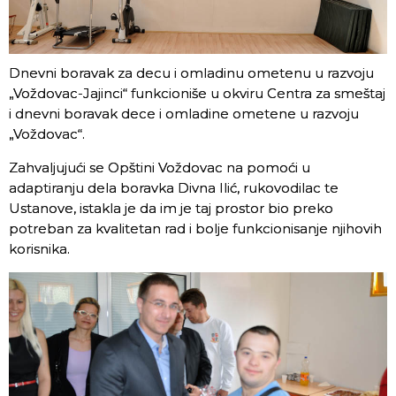
Dnevni boravak za decu i omladinu ometenu u razvoju
„Voždovac-Jajinci“ funkcioniše u okviru Centra za smeštaj
i dnevni boravak dece i omladine ometene u razvoju
„Voždovac“.
Zahvaljujući se Opštini Voždovac na pomoći u
adaptiranju dela boravka Divna Ilić, rukovodilac te
Ustanove, istakla je da im je taj prostor bio preko
potreban za kvalitetan rad i bolje funkcionisanje njihovih
korisnika.