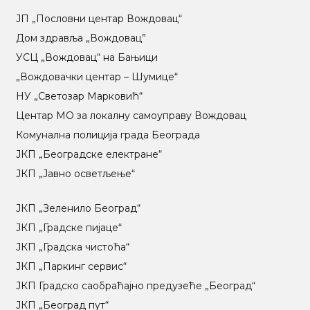
ЈП „Пословни центар Вождовац“
Дом здравља „Вождовац”
УСЦ „Вождовац“ на Бањици
„Вождовачки центар – Шумице“
НУ „Светозар Марковић“
Центар МO за локалну самоуправу Вождовац
Комунална полиција града Београда
ЈКП „Београдске електране“
ЈКП „Јавно осветљење“
ЈКП „Зеленило Београд“
ЈКП „Градске пијаце“
ЈКП „Градска чистоћа“
ЈКП „Паркинг сервис“
ЈКП Градско саобраћајно предузеће „Београд“
ЈКП „Београд пут“