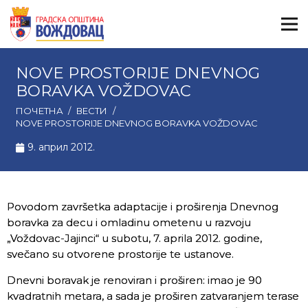
NOVE PROSTORIJE DNEVNOG
BORAVKA VOŽDOVAC
ПОЧЕТНА
/
ВЕСТИ
/
NOVE PROSTORIJE DNEVNOG BORAVKA VOŽDOVAC
9. април 2012.
Povodom završetka adaptacije i proširenja Dnevnog
boravka za decu i omladinu ometenu u razvoju
„Voždovac-Jajinci“ u subotu, 7. aprila 2012. godine,
svečano su otvorene prostorije te ustanove.
Dnevni boravak je renoviran i proširen: imao je 90
kvadratnih metara, a sada je proširen zatvaranjem terase