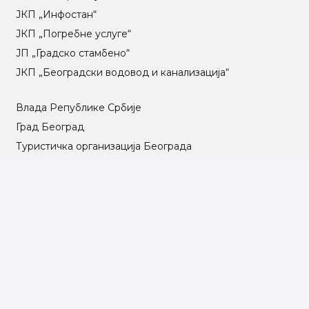
ЈКП „Инфостан“
ЈКП „Погребне услуге“
ЈП „Градско стамбено“
ЈКП „Београдски водовод и канализација“
Влада Републике Србије
Град Београд
Туристичка организација Београда
РГЗ – Републички геодетски завод
АПР – Агенција за привредне регистре