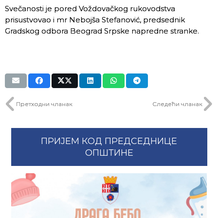
Svečanosti je pored Voždovačkog rukovodstva
prisustvovao i mr Nebojša Stefanović, predsednik
Gradskog odbora Beograd Srpske napredne stranke.
Претходни чланак
Следећи чланак
ПРИЈЕМ КОД ПРЕДСЕДНИЦЕ
ОПШТИНЕ