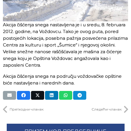
Akcija čišćenja snega nastavljena je i u sredu, 8. februara
2012. godine, na Voždovcu. Tako je ovog puta, pored
postojećih lokacija, posebna pažnja posvećena prilazima
Centra za kulturu i sport „Šumice“ i njegovoj okolini.
Velike snežne nanose raščišćavala je mašina za čićenje
snega koju je Opština Voždovac angažovala kao i
zaposleni Centra.
Akcija čišćenja snega na području voždovačke opštine
biće nastavljena i narednih dana.
Претходни чланак
Следећи чланак