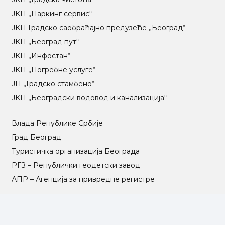
ЈКП „Паркинг сервис“
ЈКП Градско саобраћајно предузеће „Београд“
ЈКП „Београд пут“
ЈКП „Инфостан“
ЈКП „Погребне услуге“
ЈП „Градско стамбено“
ЈКП „Београдски водовод и канализација“
Влада Републике Србије
Град Београд
Туристичка организација Београда
РГЗ – Републички геодетски завод
АПР – Агенција за привредне регистре