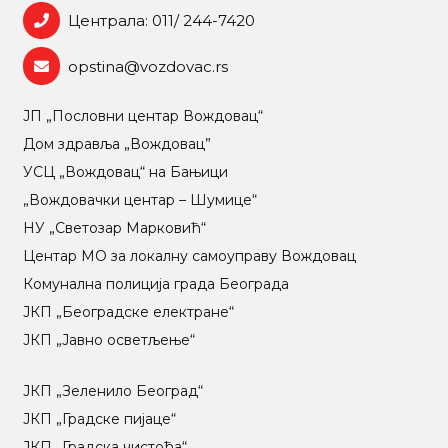
Централа: 011/ 244-7420
opstina@vozdovac.rs
ЈП „Пословни центар Вождовац“
Дом здравља „Вождовац”
УСЦ „Вождовац“ на Бањици
„Вождовачки центар – Шумице“
НУ „Светозар Марковић“
Центар МO за локалну самоуправу Вождовац
Комунална полиција града Београда
ЈКП „Београдске електране“
ЈКП „Јавно осветљење“
ЈКП „Зеленило Београд“
ЈКП „Градске пијаце“
ЈКП „Градска чистоћа“