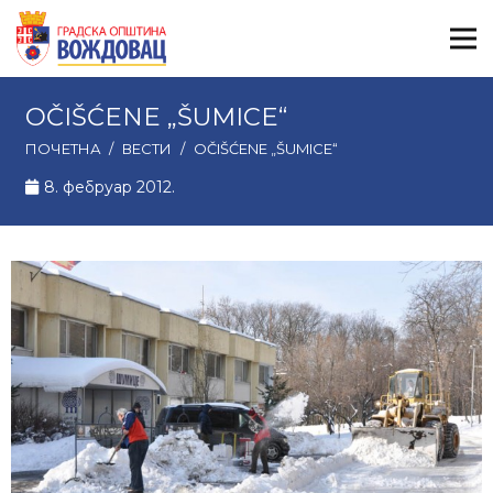
OČIŠĆENE „ŠUMICE“
ПОЧЕТНА
/
ВЕСТИ
/
OČIŠĆENE „ŠUMICE“
8. фебруар 2012.