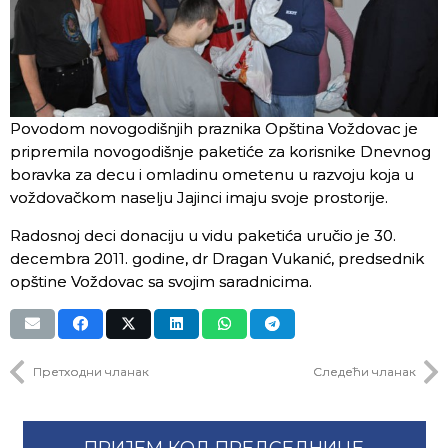
Povodom novogodišnjih praznika Opština Voždovac je
pripremila novogodišnje paketiće za korisnike Dnevnog
boravka za decu i omladinu ometenu u razvoju koja u
voždovačkom naselju Jajinci imaju svoje prostorije.
Radosnoj deci donaciju u vidu paketića uručio je 30.
decembra 2011. godine, dr Dragan Vukanić, predsednik
opštine Voždovac sa svojim saradnicima.
Претходни чланак
Следећи чланак