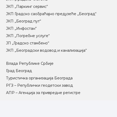
ЈКП „Паркинг сервис“
ЈКП Градско саобраћајно предузеће „Београд“
ЈКП „Београд пут“
ЈКП „Инфостан“
ЈКП „Погребне услуге“
ЈП „Градско стамбено“
ЈКП „Београдски водовод и канализација“
Влада Републике Србије
Град Београд
Туристичка организација Београда
РГЗ – Републички геодетски завод
АПР – Агенција за привредне регистре