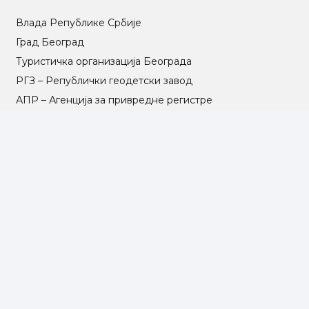
Влада Републике Србије
Град Београд
Туристичка организација Београда
РГЗ – Републички геодетски завод
АПР – Агенција за привредне регистре
©2025 Opština Voždovac. Designed by
NEXT VISION