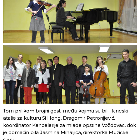
Tom prilikom brojni gosti među kojima su bili i kineski
ataše za kulturu Si Hong, Dragomir Petronijević,
koordinator Kancelarije za mlade opštine Voždovac, dok
je domaćin bila Jasmina Mihaljica, direktorka Muzičke
škole.