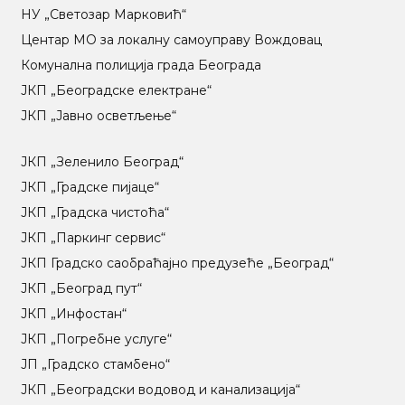
НУ „Светозар Марковић“
Центар МO за локалну самоуправу Вождовац
Комунална полиција града Београда
ЈКП „Београдске електране“
ЈКП „Јавно осветљење“
ЈКП „Зеленило Београд“
ЈКП „Градске пијаце“
ЈКП „Градска чистоћа“
ЈКП „Паркинг сервис“
ЈКП Градско саобраћајно предузеће „Београд“
ЈКП „Београд пут“
ЈКП „Инфостан“
ЈКП „Погребне услуге“
ЈП „Градско стамбено“
ЈКП „Београдски водовод и канализација“