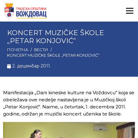
KONCERT MUZIČKE ŠKOLE
„PETAR KONJOVIĆ“
ПОЧЕТНА
/
ВЕСТИ
/
KONCERT MUZIČKE ŠKOLE „PETAR KONJOVIĆ“
2. децембар 2011.
Manifestacija „Dani kineske kulture na Voždovcu“ koja se
obeležava ove nedelje nastavljena je u Muzičkoj školi
„Petar Konjović“. Naime, u četvrtak, 1. decembra 2011.
godine, održan je muzički koncert učenika te škole.