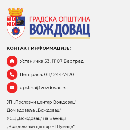
КОНТАКТ ИНФОРМАЦИЈЕ:
Устаничка 53, 11107 Београд
Централа: 011/ 244-7420
opstina@vozdovac.rs
ЈП „Пословни центар Вождовац“
Дом здравља „Вождовац”
УСЦ „Вождовац“ на Бањици
„Вождовачки центар – Шумице“