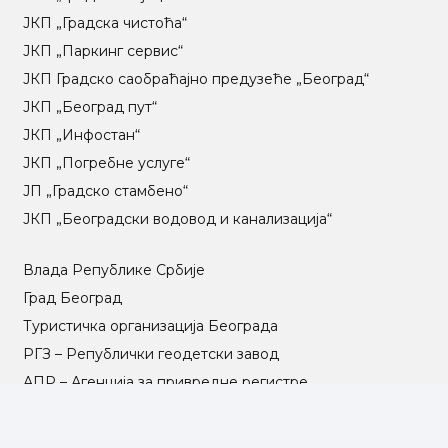
ЈКП „Градска чистоћа“
ЈКП „Паркинг сервис“
ЈКП Градско саобраћајно предузеће „Београд“
ЈКП „Београд пут“
ЈКП „Инфостан“
ЈКП „Погребне услуге“
ЈП „Градско стамбено“
ЈКП „Београдски водовод и канализација“
Влада Републике Србије
Град Београд
Туристичка организација Београда
РГЗ – Републички геодетски завод
АПР – Агенција за привредне регистре