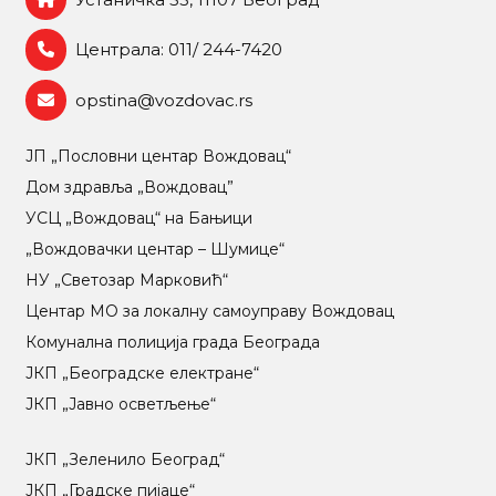
Централа: 011/ 244-7420
opstina@vozdovac.rs
ЈП „Пословни центар Вождовац“
Дом здравља „Вождовац”
УСЦ „Вождовац“ на Бањици
„Вождовачки центар – Шумице“
НУ „Светозар Марковић“
Центар МO за локалну самоуправу Вождовац
Комунална полиција града Београда
ЈКП „Београдске електране“
ЈКП „Јавно осветљење“
ЈКП „Зеленило Београд“
ЈКП „Градске пијаце“