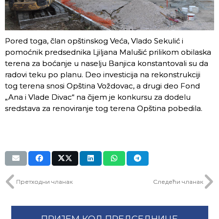
Pored toga, član opštinskog Veća, Vlado Sekulić i
pomoćnik predsednika Ljiljana Malušić prilikom obilaska
terena za boćanje u naselju Banjica konstantovali su da
radovi teku po planu. Deo investicija na rekonstrukciji
tog terena snosi Opština Voždovac, a drugi deo Fond
„Ana i Vlade Divac“ na čijem je konkursu za dodelu
sredstava za renoviranje tog terena Opština pobedila.
Претходни чланак
Следећи чланак