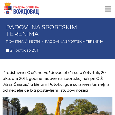
RADOVI NA SPORTSKIM
TERENIMA
ПОЧЕТНА
/
ВЕСТИ
/
RADOVI NA SPORTSKIM TERENIMA
21. октобар 2011.
Predstavnici Opštine Voždovac obišli su u četvrtak, 20.
oktobra 2011. godine radove na sportskoj hali pri O.Š.
„Vasa Čarapić“ u Belom Potoku, gde su izliveni temelji, a
od nedelje će biti postavljeni i stubovi nosači.