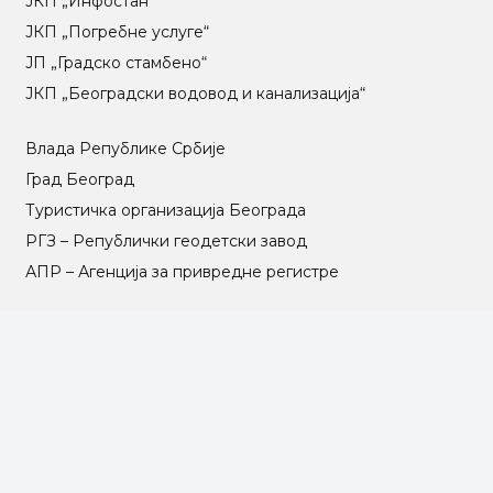
ЈКП „Инфостан“
ЈКП „Погребне услуге“
ЈП „Градско стамбено“
ЈКП „Београдски водовод и канализација“
Влада Републике Србије
Град Београд
Туристичка организација Београда
РГЗ – Републички геодетски завод
АПР – Агенција за привредне регистре