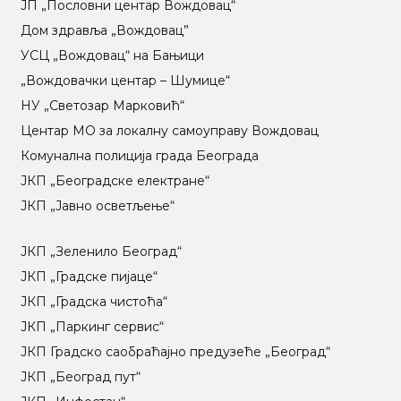
ЈП „Пословни центар Вождовац“
Дом здравља „Вождовац”
УСЦ „Вождовац“ на Бањици
„Вождовачки центар – Шумице“
НУ „Светозар Марковић“
Центар МO за локалну самоуправу Вождовац
Комунална полиција града Београда
ЈКП „Београдске електране“
ЈКП „Јавно осветљење“
ЈКП „Зеленило Београд“
ЈКП „Градске пијаце“
ЈКП „Градска чистоћа“
ЈКП „Паркинг сервис“
ЈКП Градско саобраћајно предузеће „Београд“
ЈКП „Београд пут“