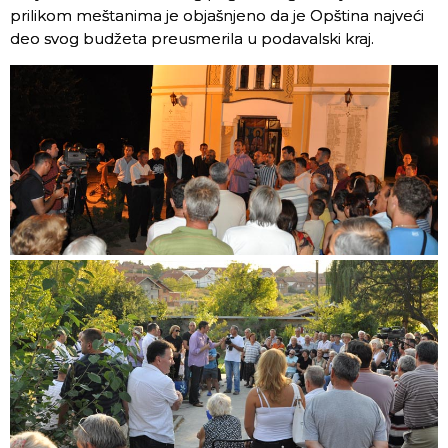
prilikom meštanima je objašnjeno da je Opština najveći
deo svog budžeta preusmerila u podavalski kraj.