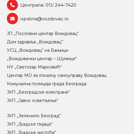
Централа: 011/ 244-7420
opstina@vozdovac.rs
ЈП „Пословни центар Вождовац“
Дом здравља „Вождовац”
УСЦ „Вождовац“ на Бањици
„Вождовачки центар – Шумице“
НУ „Светозар Марковић“
Центар МO за локалну самоуправу Вождовац
Комунална полиција града Београда
ЈКП „Београдске електране“
ЈКП „Јавно осветљење“
ЈКП „Зеленило Београд“
ЈКП „Градске пијаце“
ЈКП „Градска чистоћа“