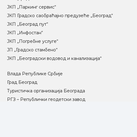
ЈКП „Паркинг сервис“
ЈКП Градско саобраћајно предузеће „Београд“
ЈКП „Београд пут“
ЈКП „Инфостан“
ЈКП „Погребне услуге“
ЈП „Градско стамбено“
ЈКП „Београдски водовод и канализација“
Влада Републике Србије
Град Београд
Туристичка организација Београда
РГЗ – Републички геодетски завод
АПР – Агенција за привредне регистре