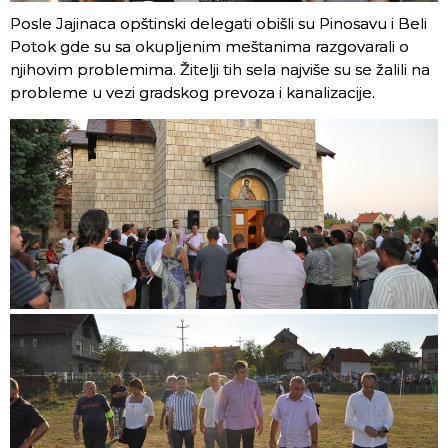
Posle Jajinaca opštinski delegati obišli su Pinosavu i Beli
Potok gde su sa okupljenim meštanima razgovarali o
njihovim problemima. Žitelji tih sela najviše su se žalili na
probleme u vezi gradskog prevoza i kanalizacije.