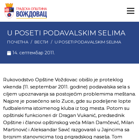
U POSETI PODAVALSKIM SELIMA
ПОЧЕТНА
/
ВЕСТИ
/
U POSETI PODAVALSKIM SELIMA
14. септембар 2011.
Rukovodstvo Opštine Voždovac obišlo je proteklog
vikenda (11. septembar 2011. godine) podavalska sela s
ciljem upoznavanja sa postojećim problemima meštana.
Najpre je posećeno selo Zuce, gde su podeljene lopte
fudbalerima istoimenog kluba iz tog mesta. Potom su
opštinski funkcioneri dr Dragan Vukanić, predsednik
Opštine i članovi opštinskog veća Milan Damčević, Milan
Martinović i Aleksandar Savić razgovarali u Jajincima sa
brojnim stanovnicima tog prigradskog naselja. Tom