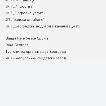
ЈКП „Инфостан“
ЈКП „Погребне услуге“
ЈП „Градско стамбено“
ЈКП „Београдски водовод и канализација“
Влада Републике Србије
Град Београд
Туристичка организација Београда
РГЗ – Републички геодетски завод
АПР – Агенција за привредне регистре