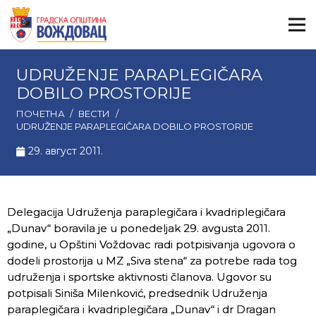
UDRUŽENJE PARAPLEGIČARA
DOBILO PROSTORIJE
ПОЧЕТНА
/
ВЕСТИ
/
UDRUŽENJE PARAPLEGIČARA DOBILO PROSTORIJE
29. август 2011.
Delegacija Udruženja paraplegičara i kvadriplegičara
„Dunav“ boravila je u ponedeljak 29. avgusta 2011.
godine, u Opštini Voždovac radi potpisivanja ugovora o
dodeli prostorija u MZ „Siva stena“ za potrebe rada tog
udruženja i sportske aktivnosti članova. Ugovor su
potpisali Siniša Milenković, predsednik Udruženja
paraplegičara i kvadriplegičara „Dunav“ i dr Dragan