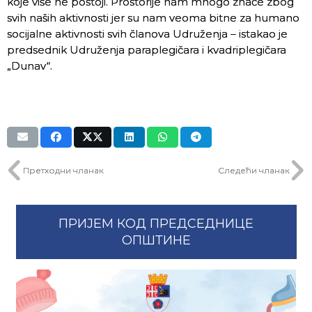
koje više ne postoji. Prostorije nam mnogo znače zbog
svih naših aktivnosti jer su nam veoma bitne za humano
socijalne aktivnosti svih članova Udruženja – istakao je
predsednik Udruženja paraplegičara i kvadriplegičara
„Dunav“.
Претходни чланак
Следећи чланак
ПРИЈЕМ КОД ПРЕДСЕДНИЦЕ
ОПШТИНЕ