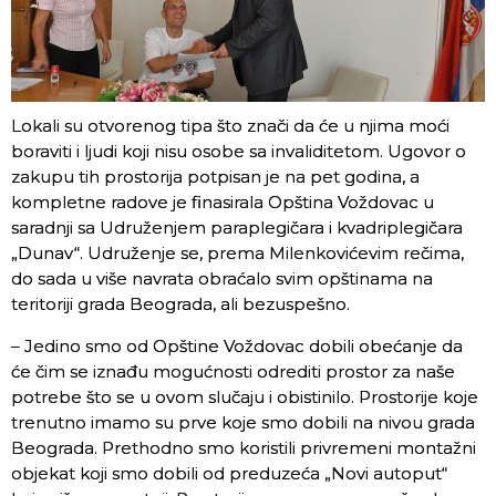
Lokali su otvorenog tipa što znači da će u njima moći
boraviti i ljudi koji nisu osobe sa invaliditetom. Ugovor o
zakupu tih prostorija potpisan je na pet godina, a
kompletne radove je finasirala Opština Voždovac u
saradnji sa Udruženjem paraplegičara i kvadriplegičara
„Dunav“. Udruženje se, prema Milenkovićevim rečima,
do sada u više navrata obraćalo svim opštinama na
teritoriji grada Beograda, ali bezuspešno.
– Jedino smo od Opštine Voždovac dobili obećanje da
će čim se iznađu mogućnosti odrediti prostor za naše
potrebe što se u ovom slučaju i obistinilo. Prostorije koje
trenutno imamo su prve koje smo dobili na nivou grada
Beograda. Prethodno smo koristili privremeni montažni
objekat koji smo dobili od preduzeća „Novi autoput“