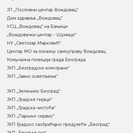
ЈП „Пословни центар Вождовац“
Дом здравља „Вождовац”
УСЦ „Вождовац“ на Бањици
„Вождовачки центар – Шумице“
НУ „Светозар Марковић“
Центар МO за локалну самоуправу Вождовац
Комунална полиција града Београда
ЈКП „Београдске електране“
ЈКП „Јавно осветљење“
ЈКП „Зеленило Београд“
ЈКП „Градске пијаце“
ЈКП „Градска чистоћа“
ЈКП „Паркинг сервис“
ЈКП Градско саобраћајно предузеће „Београд“
ЈКП „Београд пут“