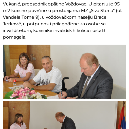
Vukanić, predsednik opštine Voždovac. U pitanju je 95
m2 korisne površine u prostorijama MZ „Siva Stena“ (ul.
Vanđela Tome 9), u voždovačkom naselju Braće
Jerković, u potpunosti prilagođene za osobe sa
invaliditetom, korisnike invalidskih kolica i ostalih
pomagala.